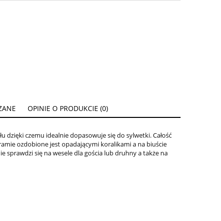
ZANE
OPINIE O PRODUKCIE (0)
ENTUALNYCH
łu dzięki czemu idealnie dopasowuje się do sylwetki. Całość
ramie ozdobione jest opadającymi koralikami a na biuście
nie sprawdzi się na wesele dla gościa lub druhny a także na