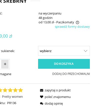
R SREBRNY
ć:
na wyczerpaniu
:
48 godzin
od 13,00 zł
- Paczkomaty
sprawdź formy dostawy
Cena nie zawiera ewentualnych kosztów
9,00 zł
płatności
 sukienek:
+
DO KOSZYKA
ymagane
DODAJ DO PRZECHOWALNI
zapytaj o produkt
:
Pretty women
poleć znajomemu
ktu:
PR136
dodaj opinię