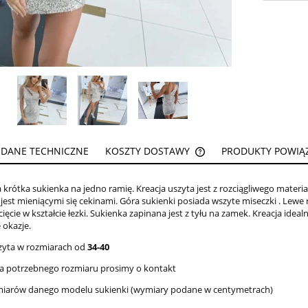
DANE TECHNICZNE
KOSZTY DOSTAWY
PRODUKTY POWIĄ
CENA NIE ZAWIERA EW
krótka sukienka na jedno ramię. Kreacja uszyta jest z rozciągliwego materia
KOSZTÓW PŁATNOŚCI
jest mieniącymi się cekinami. Góra sukienki posiada wszyte miseczki . Lewe 
ięcie w kształcie łezki. Sukienka zapinana jest z tyłu na zamek. Kreacja ideal
 okazje.
zyta w rozmiarach od
34-40
 ma potrzebnego rozmiaru prosimy o kontakt
miarów danego modelu sukienki (wymiary podane w centymetrach)