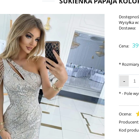
SUKIENKA PAPAJA KOLO
Dostępnoś
Wysyłka w
Dostawa:
39
Cena:
*
Rozmiary
-
*
- Pole w
Ocena:
Producent
Kod produ