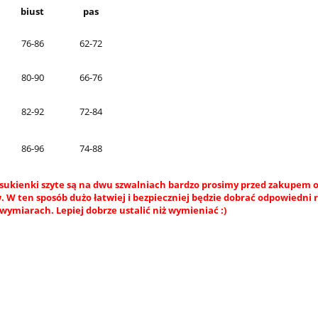
biust
pas
76-86
62-72
80-90
66-76
82-92
72-84
86-96
74-88
sukienki szyte są na dwu szwalniach bardzo prosimy przed zakupem o
 W ten sposób dużo łatwiej i bezpieczniej będzie dobrać odpowiedni 
wymiarach. Lepiej dobrze ustalić niż wymieniać :)