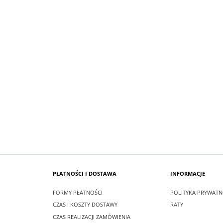
SUKIENKA KRÓTKA ŚNIEŻKA KOLOR
 MAXI LEA
BIAŁYM
zł
99,00 zł
larna:
349,00 zł
Cena regularna:
209,00 zł
 cena:
349,00 zł
Najniższa cena:
209,00 zł
SZYKA
DO KOSZYKA
PŁATNOŚCI I DOSTAWA
INFORMACJE
FORMY PŁATNOŚCI
POLITYKA PRYWATN
CZAS I KOSZTY DOSTAWY
RATY
CZAS REALIZACJI ZAMÓWIENIA