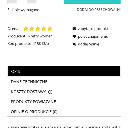
*
- Pole wymagane
DODAJ DO PRZECHOWALNI
Ocena:
zapytaj o produkt
Producent:
Pretty women
poleć znajomemu
Kod produktu:
PRK13/b
dodaj opinię
OPIS
DANE TECHNICZNE
KOSZTY DOSTAWY
CENA NIE ZAWIERA EWENTUALNYCH KOSZTÓW PŁATNOŚCI
PRODUKTY POWIĄZANE
OPINIE O PRODUKCIE (0)
Zjawiskowa krótka sukienka na jedno ramię. Kreacja uszyta jest z