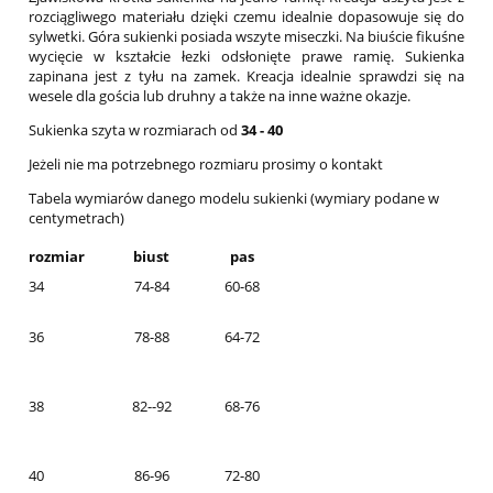
rozciągliwego materiału dzięki czemu idealnie dopasowuje się do
sylwetki. Góra sukienki posiada wszyte miseczki. Na biuście fikuśne
wycięcie w kształcie łezki odsłonięte prawe ramię. Sukienka
zapinana jest z tyłu na zamek. Kreacja idealnie sprawdzi się na
wesele dla gościa lub druhny a także na inne ważne okazje.
Sukienka szyta w rozmiarach od
34 - 40
Jeżeli nie ma potrzebnego rozmiaru prosimy o kontakt
Tabela wymiarów danego modelu sukienki (wymiary podane w
centymetrach)
rozmiar
biust
pas
34
74-84
60-68
36
78-88
64-72
38
82--92
68-76
40
86-96
72-80