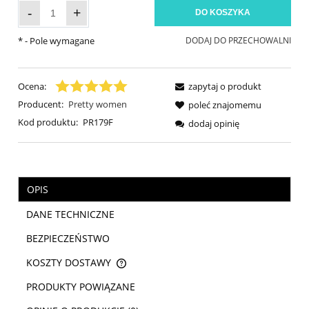
-
+
DO KOSZYKA
*
- Pole wymagane
DODAJ DO PRZECHOWALNI
Ocena:
zapytaj o produkt
Producent:
Pretty women
poleć znajomemu
Kod produktu:
PR179F
dodaj opinię
OPIS
DANE TECHNICZNE
BEZPIECZEŃSTWO
KOSZTY DOSTAWY
CENA NIE ZAWIERA EWENTUALNYCH KOSZTÓW PŁATNOŚCI
PRODUKTY POWIĄZANE