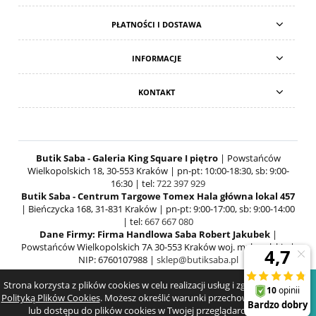
PŁATNOŚCI I DOSTAWA
INFORMACJE
KONTAKT
Butik Saba - Galeria King Square I piętro
| Powstańców
Wielkopolskich 18, 30-553 Kraków | pn-pt: 10:00-18:30, sb: 9:00-
16:30 | tel:
722 397 929
Butik Saba - Centrum Targowe Tomex Hala główna lokal 457
| Bieńczycka 168, 31-831 Kraków | pn-pt: 9:00-17:00, sb: 9:00-14:00
| tel:
667 667 080
Dane Firmy: Firma Handlowa Saba Robert Jakubek
|
Powstańców Wielkopolskich 7A 30-553 Kraków woj. małopolskie |
NIP: 6760107988 |
sklep@butiksaba.pl
Strona korzysta z plików cookies w celu realizacji usług i zgodnie z
POKAŻ PEŁNĄ WERSJĘ STRONY
Polityką Plików Cookies
. Możesz określić warunki przechowywania
lub dostępu do plików cookies w Twojej przeglądarce.
SKLEP INTERNETOWY SHOPER.PL