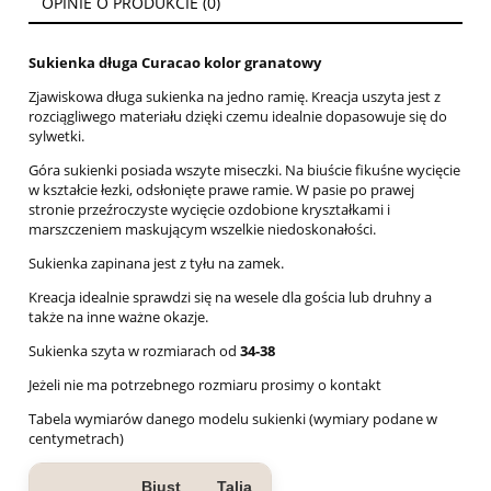
OPINIE O PRODUKCIE (0)
Sukienka długa Curacao kolor granatowy
Zjawiskowa długa sukienka na jedno ramię. Kreacja uszyta jest z
rozciągliwego materiału dzięki czemu idealnie dopasowuje się do
sylwetki.
Góra sukienki posiada wszyte miseczki. Na biuście fikuśne wycięcie
w kształcie łezki, odsłonięte prawe ramie. W pasie po prawej
stronie przeźroczyste wycięcie ozdobione kryształkami i
marszczeniem maskującym wszelkie niedoskonałości.
Sukienka zapinana jest z tyłu na zamek.
Kreacja idealnie sprawdzi się na wesele dla gościa lub druhny a
także na inne ważne okazje.
Sukienka szyta w rozmiarach od
34-38
Jeżeli nie ma potrzebnego rozmiaru prosimy o kontakt
Tabela wymiarów danego modelu sukienki (wymiary podane w
centymetrach)
Biust
Talia