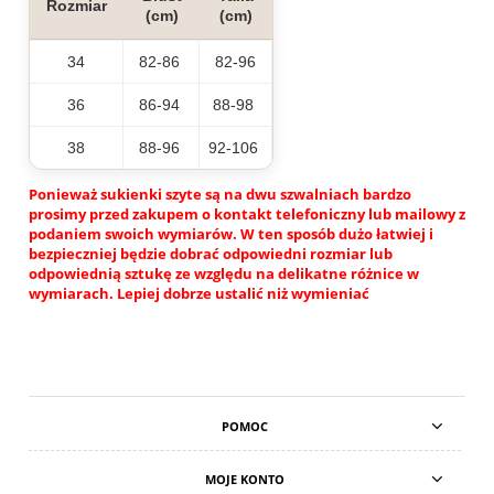
Rozmiar
(cm)
(cm)
34
82-86
82-96
36
86-94
88-98
38
88-96
92-106
Ponieważ sukienki szyte są na dwu szwalniach bardzo
prosimy przed zakupem o kontakt telefoniczny lub mailowy z
podaniem swoich wymiarów. W ten sposób dużo łatwiej i
bezpieczniej będzie dobrać odpowiedni rozmiar lub
odpowiednią sztukę ze względu na delikatne różnice w
wymiarach. Lepiej dobrze ustalić niż wymieniać
POMOC
MOJE KONTO