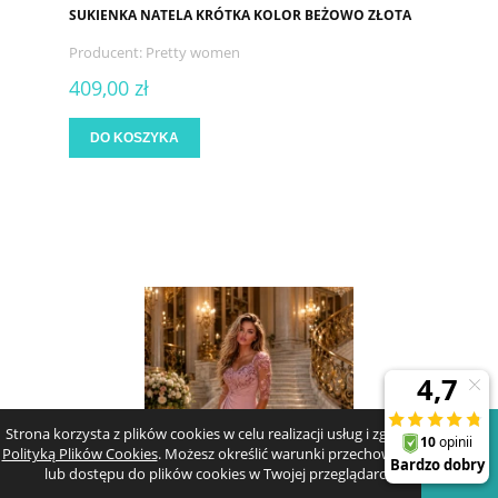
SUKIENKA NATELA KRÓTKA KOLOR BEŻOWO ZŁOTA
Producent:
Pretty women
409,00 zł
DO KOSZYKA
Strona korzysta z plików cookies w celu realizacji usług i zgodnie z
Polityką Plików Cookies
. Możesz określić warunki przechowywania
lub dostępu do plików cookies w Twojej przeglądarce.