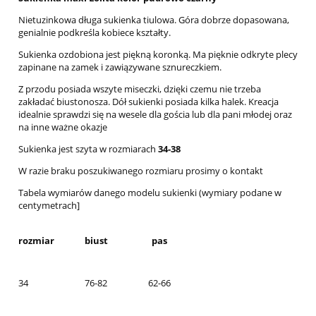
Nietuzinkowa długa sukienka tiulowa. Góra dobrze dopasowana,
genialnie podkreśla kobiece kształty.
Sukienka ozdobiona jest piękną koronką. Ma pięknie odkryte plecy
zapinane na zamek i zawiązywane sznureczkiem.
Z przodu posiada wszyte miseczki, dzięki czemu nie trzeba
zakładać biustonosza. Dół sukienki posiada kilka halek. Kreacja
idealnie sprawdzi się na wesele dla gościa lub dla pani młodej oraz
na inne ważne okazje
Sukienka jest szyta w rozmiarach
34-38
W razie braku poszukiwanego rozmiaru prosimy o kontakt
Tabela wymiarów danego modelu sukienki (wymiary podane w
centymetrach]
rozmiar
biust
pas
34
76-82
62-66