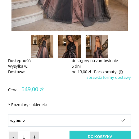
Dostępność:
dostępny na zamówienie
Wysyłka w:
5 dni
Dostawa:
od 13,00 zł
- Paczkomaty
sprawdź formy dostawy
Cena nie zawiera ewentualnych kosztów płatności
549,00 zł
Cena:
*
Rozmiary sukienek:
-
+
DO KOSZYKA