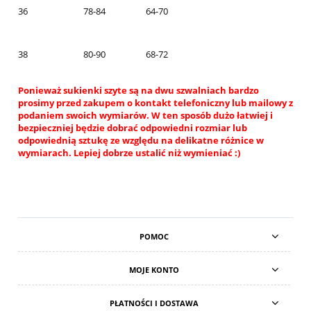
36
78-84
64-70
38
80-90
68-72
Ponieważ sukienki szyte są na dwu szwalniach bardzo
prosimy przed zakupem o kontakt telefoniczny lub mailowy z
podaniem swoich wymiarów. W ten sposób dużo łatwiej i
bezpieczniej będzie dobrać odpowiedni rozmiar lub
odpowiednią sztukę ze względu na delikatne różnice w
wymiarach. Lepiej dobrze ustalić niż wymieniać :)
POMOC
MOJE KONTO
PŁATNOŚCI I DOSTAWA