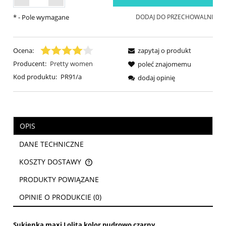
*
- Pole wymagane
DODAJ DO PRZECHOWALNI
Ocena:
zapytaj o produkt
Producent:
Pretty women
poleć znajomemu
Kod produktu:
PR91/a
dodaj opinię
OPIS
DANE TECHNICZNE
KOSZTY DOSTAWY
CENA NIE ZAWIERA EWENTUALNYCH KOSZTÓW PŁATNOŚCI
PRODUKTY POWIĄZANE
OPINIE O PRODUKCIE (0)
Sukienka maxi Lolita kolor pudrowo czarny