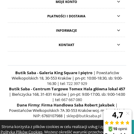
MOJE KONTO
PŁATNOŚCI I DOSTAWA
INFORMACJE
KONTAKT
Butik Saba - Galeria King Square I piętro
| Powstańców
Wielkopolskich 18, 30-553 Kraków | pn-pt: 10:00-18:30, sb: 9:00-
16:30 | tel:
722 397 929
Butik Saba - Centrum Targowe Tomex Hala główna lokal 457
| Bieńczycka 168, 31-831 Kraków | pn-pt: 9:00-17:00, sb: 9:00-14:00
| tel:
667 667 080
Dane Firmy: Firma Handlowa Saba Robert Jakubek
|
Powstańców Wielkopolskich 7A 30-553 Kraków woj. małopolskie |
NIP: 6760107988 |
sklep@butiksaba.pl
Strona korzysta z plików cookies w celu realizacji usług i zgodnie z
POKAŻ PEŁNĄ WERSJĘ STRONY
Polityką Plików Cookies
. Możesz określić warunki przechowywania