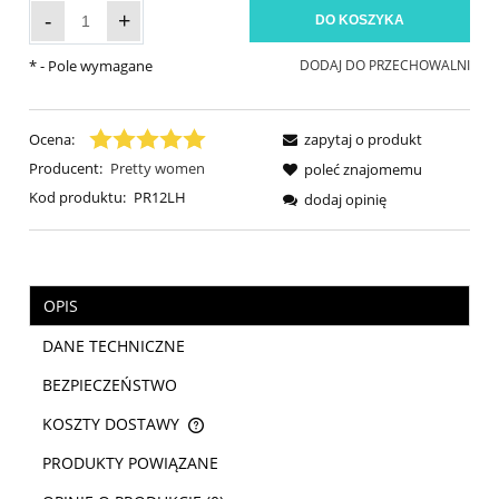
-
+
DO KOSZYKA
*
- Pole wymagane
DODAJ DO PRZECHOWALNI
Ocena:
zapytaj o produkt
Producent:
Pretty women
poleć znajomemu
Kod produktu:
PR12LH
dodaj opinię
OPIS
DANE TECHNICZNE
BEZPIECZEŃSTWO
KOSZTY DOSTAWY
CENA NIE ZAWIERA EWENTUALNYCH KOSZTÓW PŁATNOŚCI
PRODUKTY POWIĄZANE