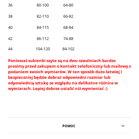
36
80-100
64-80
38
82-110
66-82
40
84-115
68-84
42
86-112
74-88
44
104-120
84-102
Ponieważ sukienki szyte są na dwu szwalniach bardzo
prosimy przed zakupem o kontakt telefoniczny lub mailowy z
podaniem swoich wymiarów. W ten sposób dużo łatwiej i
bezpieczniej będzie dobrać odpowiedni rozmiar lub
odpowiednią sztukę ze względu na delikatne różnice w
wymiarach. Lepiej dobrze ustalić niż wymieniać :)
POMOC