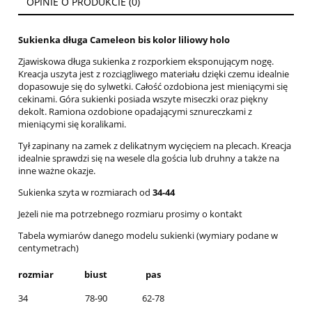
OPINIE O PRODUKCIE (0)
Sukienka długa Cameleon bis kolor liliowy holo
Zjawiskowa długa sukienka z rozporkiem eksponującym nogę.
Kreacja uszyta jest z rozciągliwego materiału dzięki czemu idealnie
dopasowuje się do sylwetki. Całość ozdobiona jest mieniącymi się
cekinami. Góra sukienki posiada wszyte miseczki oraz piękny
dekolt. Ramiona ozdobione opadającymi sznureczkami z
mieniącymi się koralikami.
Tył zapinany na zamek z delikatnym wycięciem na plecach. Kreacja
idealnie sprawdzi się na wesele dla gościa lub druhny a także na
inne ważne okazje.
Sukienka szyta w rozmiarach od
34-44
Jeżeli nie ma potrzebnego rozmiaru prosimy o kontakt
Tabela wymiarów danego modelu sukienki (wymiary podane w
centymetrach)
rozmiar
biust
pas
34
78-90
62-78