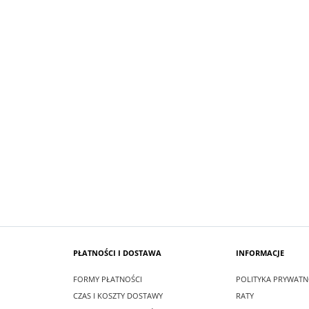
SUKIENKA KRÓTKA ŚNIEŻKA KOLOR
 MAXI LEA CZARNA
BIAŁYM
zł
99,00 zł
larna:
349,00 zł
Cena regularna:
209,00 zł
 cena:
349,00 zł
Najniższa cena:
209,00 zł
SZYKA
DO KOSZYKA
PŁATNOŚCI I DOSTAWA
INFORMACJE
FORMY PŁATNOŚCI
POLITYKA PRYWATN
CZAS I KOSZTY DOSTAWY
RATY