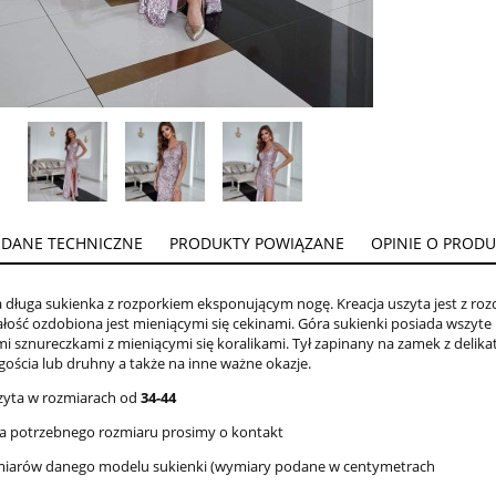
DANE TECHNICZNE
PRODUKTY POWIĄZANE
OPINIE O PRODUK
 długa sukienka z rozporkiem eksponującym nogę. Kreacja uszyta jest z rozc
Całość ozdobiona jest mieniącymi się cekinami. Góra sukienki posiada wszyt
i sznureczkami z mieniącymi się koralikami. Tył zapinany na zamek z delikat
gościa lub druhny a także na inne ważne okazje.
zyta w rozmiarach od
34-44
 ma potrzebnego rozmiaru prosimy o kontakt
miarów danego modelu sukienki (wymiary podane w centymetrach