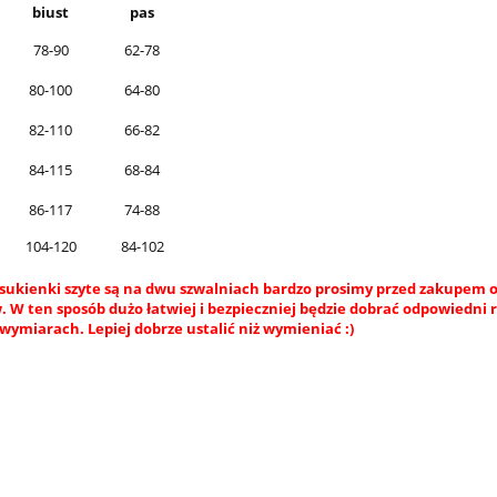
biust
pas
78-90
62-78
80-100
64-80
82-110
66-82
84-115
68-84
86-117
74-88
104-120
84-102
sukienki szyte są na dwu szwalniach bardzo prosimy przed zakupem o
 W ten sposób dużo łatwiej i bezpieczniej będzie dobrać odpowiedni 
wymiarach. Lepiej dobrze ustalić niż wymieniać :)