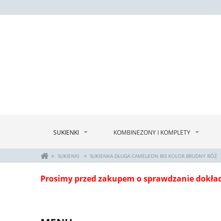
SUKIENKI
KOMBINEZONY I KOMPLETY
»
»
SUKIENKI
SUKIENKA DŁUGA CAMELEON BIS KOLOR BRUDNY RÓŻ
Prosimy przed zakupem o sprawdzanie dokła