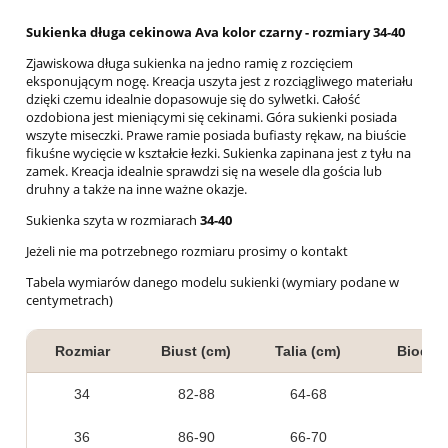
Sukienka długa cekinowa Ava kolor czarny - rozmiary 34-40
Zjawiskowa długa sukienka na jedno ramię z rozcięciem
eksponującym nogę. Kreacja uszyta jest z rozciągliwego materiału
dzięki czemu idealnie dopasowuje się do sylwetki. Całość
ozdobiona jest mieniącymi się cekinami. Góra sukienki posiada
wszyte miseczki. Prawe ramie posiada bufiasty rękaw, na biuście
fikuśne wycięcie w kształcie łezki. Sukienka zapinana jest z tyłu na
zamek. Kreacja idealnie sprawdzi się na wesele dla gościa lub
druhny a także na inne ważne okazje.
Sukienka szyta w rozmiarach
34-40
Jeżeli nie ma potrzebnego rozmiaru prosimy o kontakt
Tabela wymiarów danego modelu sukienki (wymiary podane w
centymetrach)
Rozmiar
Biust (cm)
Talia (cm)
Biodra 
34
82-88
64-68
36
86-90
66-70