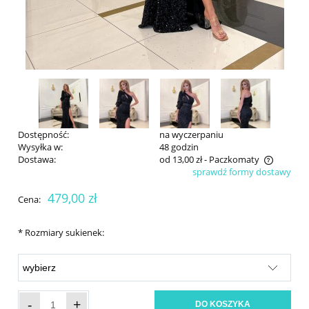
Dostępność:
na wyczerpaniu
Wysyłka w:
48 godzin
Dostawa:
od 13,00 zł
- Paczkomaty
sprawdź formy dostawy
Cena nie zawiera ewentualnych kosztów płatności
479,00 zł
Cena:
*
Rozmiary sukienek:
-
+
DO KOSZYKA