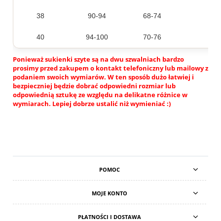
38
90-94
68-74
40
94-100
70-76
Ponieważ sukienki szyte są na dwu szwalniach bardzo
prosimy przed zakupem o kontakt telefoniczny lub mailowy z
podaniem swoich wymiarów. W ten sposób dużo łatwiej i
bezpieczniej będzie dobrać odpowiedni rozmiar lub
odpowiednią sztukę ze względu na delikatne różnice w
wymiarach. Lepiej dobrze ustalić niż wymieniać :)
POMOC
MOJE KONTO
PŁATNOŚCI I DOSTAWA