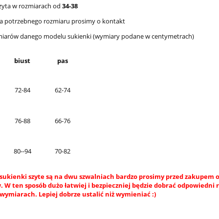
zyta w rozmiarach od
34-38
 ma potrzebnego rozmiaru prosimy o kontakt
miarów danego modelu sukienki (wymiary podane w centymetrach)
biust
pas
72-84
62-74
76-88
66-76
80--94
70-82
sukienki szyte są na dwu szwalniach bardzo prosimy przed zakupem o
 W ten sposób dużo łatwiej i bezpieczniej będzie dobrać odpowiedni 
wymiarach. Lepiej dobrze ustalić niż wymieniać :)