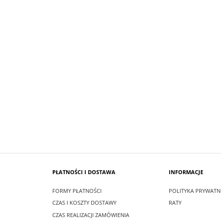
SUKIENKA KRÓTKA ŚNIEŻKA KOLOR
 MAXI LEA CZARNA
BIAŁYM
zł
99,00 zł
larna:
349,00 zł
Cena regularna:
209,00 zł
 cena:
349,00 zł
Najniższa cena:
209,00 zł
SZYKA
DO KOSZYKA
PŁATNOŚCI I DOSTAWA
INFORMACJE
FORMY PŁATNOŚCI
POLITYKA PRYWATN
CZAS I KOSZTY DOSTAWY
RATY
CZAS REALIZACJI ZAMÓWIENIA