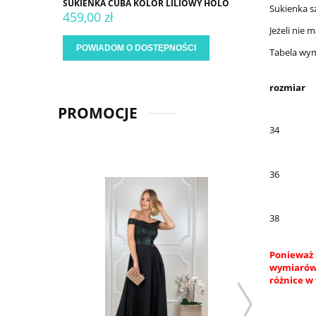
SUKIENKA CUBA KOLOR LILIOWY HOLO
Sukienka s
459,00 zł
Jeżeli nie
POWIADOM O DOSTĘPNOŚCI
Tabela wy
rozmiar
PROMOCJE
34
36
38
Ponieważ 
wymiarów.
różnice w 