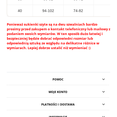
40
94-102
74-82
Ponieważ sukienki szyte są na dwu szwalniach bardzo
prosimy przed zakupem o kontakt telefoniczny lub mailowy z
podaniem swoich wymiarów. W ten sposób dużo łatwiej i
bezpieczniej będzie dobrać odpowiedni rozmiar lub
odpowiednią sztukę ze względu na delikatne różnice w
wymiarach. Lepiej dobrze ustalić niż wymieniać :)
POMOC
MOJE KONTO
PŁATNOŚCI I DOSTAWA
INFORMACJE