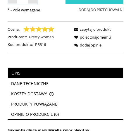
*
- Pole wymagane
DODAJ DO PRZECHOWALNI
Ocena:
zapytaj o produkt
Producent:
Pretty women
poleć znajomemu
Kod produktu:
PR316
dodaj opinię
OPIS
DANE TECHNICZNE
KOSZTY DOSTAWY
CENA NIE ZAWIERA EWENTUALNYCH KOSZTÓW PŁATNOŚCI
PRODUKTY POWIĄZANE
OPINIE O PRODUKCIE (0)
Sukienka długa maxi Mirella kolor błękitny