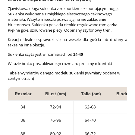
Zjawiskowa długa sukienka z rozporkiem eksponującym nogę.
Sukienka wykonana z miękkiego elastycznego cekinowego
materiału. Wszyte miseczki pozwalają na nie zakładanie
biustonosza. Sukienka posiada cienkie regulowane ramiączka.
Piękne gołe, sznurowane plecy. Odpinany szyfonowy tren.
Kreacja idealnie sprawdzi się na wesele dla gościa lub druhny a
także na inne okazje.
Sukienka szyta jest w rozmiarach od
34-40
W razie braku poszukiwanego rozmiaru prosimy o kontakt
Tabela wymiarów danego modelu sukienki (wymiary podane w
centymetrach)
Rozmiar
Biust (cm)
Talia (cm)
Biodra (
34
72-94
62-68
36
76-96
64-70
38
80-92
66-72