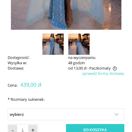
Dostępność:
na wyczerpaniu
Wysyłka w:
48 godzin
Dostawa:
od 13,00 zł
- Paczkomaty
sprawdź formy dostawy
Cena nie zawiera ewentualnych kosztów płatności
439,00 zł
Cena:
*
Rozmiary sukienek:
-
+
DO KOSZYKA