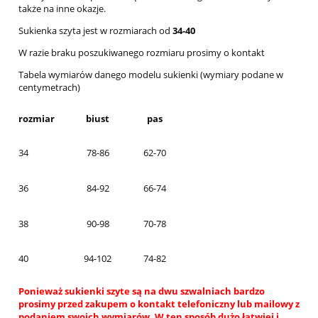
także na inne okazje.
Sukienka szyta jest w rozmiarach od
34-40
W razie braku poszukiwanego rozmiaru prosimy o kontakt
Tabela wymiarów danego modelu sukienki (wymiary podane w
centymetrach)
rozmiar
biust
pas
34
78-86
62-70
36
84-92
66-74
38
90-98
70-78
40
94-102
74-82
Ponieważ sukienki szyte są na dwu szwalniach bardzo
prosimy przed zakupem o kontakt telefoniczny lub mailowy z
podaniem swoich wymiarów. W ten sposób dużo łatwiej i