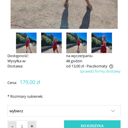
Dostępność:
na wyczerpaniu
Wysyłka w:
48 godzin
Dostawa:
od 13,00 zł
- Paczkomaty
sprawdź formy dostawy
Cena nie zawiera ewentualnych kosztów płatności
179,00 zł
Cena:
*
Rozmiary sukienek:
-
+
DO KOSZYKA