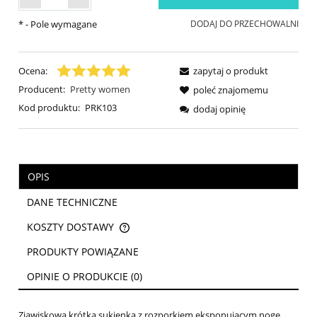
*
- Pole wymagane
DODAJ DO PRZECHOWALNI
Ocena:
zapytaj o produkt
Producent:
Pretty women
poleć znajomemu
Kod produktu:
PRK103
dodaj opinię
OPIS
DANE TECHNICZNE
KOSZTY DOSTAWY
CENA NIE ZAWIERA EWENTUALNYCH KOSZTÓW PŁATNOŚCI
PRODUKTY POWIĄZANE
OPINIE O PRODUKCIE (0)
Zjawiskowa krótka sukienka z rozporkiem eksponującym nogę.