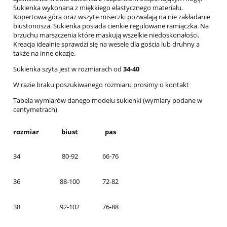
Sukienka wykonana z miękkiego elastycznego materiału.
Kopertowa góra oraz wszyte miseczki pozwalają na nie zakładanie
biustonosza. Sukienka posiada cienkie regulowane ramiączka. Na
brzuchu marszczenia które maskują wszelkie niedoskonałości.
Kreacja idealnie sprawdzi się na wesele dla gościa lub druhny a
także na inne okazje.
Sukienka szyta jest w rozmiarach od
34-40
W razie braku poszukiwanego rozmiaru prosimy o kontakt
Tabela wymiarów danego modelu sukienki (wymiary podane w
centymetrach)
rozmiar
biust
pas
34
80-92
66-76
36
88-100
72-82
38
92-102
76-88