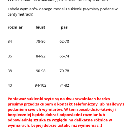
Tabela wymiarów danego modelu sukienki (wymiary podane w
centymetrach)
rozmiar
biust
pas
34
78-86
62-70
36
84-92
66-74
38
90-98
70-78
40
94-102
74-82
Ponieważ sukienki szyte są na dwu szwalniach bardzo
prosimy przed zakupem o kontakt telefoniczny lub mailowy z
podaniem swoich wymiarów. W ten sposób dużo łatwiej i
bezpieczniej będzie dobrać odpowiedni rozmiar lub
odpowiednią sztukę ze względu na delikatne różnice w
wymiarach. Lepiej dobrze ustalić niż wymieniać :)