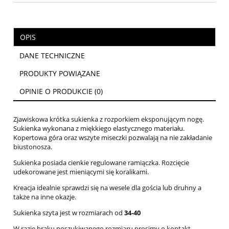
OPIS
DANE TECHNICZNE
PRODUKTY POWIĄZANE
OPINIE O PRODUKCIE (0)
Zjawiskowa krótka sukienka z rozporkiem eksponującym nogę.
Sukienka wykonana z miękkiego elastycznego materiału.
Kopertowa góra oraz wszyte miseczki pozwalają na nie zakładanie
biustonosza.
Sukienka posiada cienkie regulowane ramiączka. Rozcięcie
udekorowane jest mieniącymi się koralikami.
Kreacja idealnie sprawdzi się na wesele dla gościa lub druhny a
także na inne okazje.
Sukienka szyta jest w rozmiarach od
34-40
W razie braku poszukiwanego rozmiaru prosimy o kontakt