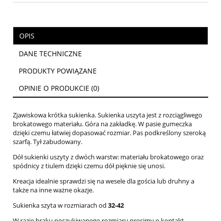
OPIS
DANE TECHNICZNE
PRODUKTY POWIĄZANE
OPINIE O PRODUKCIE (0)
Zjawiskowa krótka sukienka. Sukienka uszyta jest z rozciągliwego
brokatowego materiału. Góra na zakładkę. W pasie gumeczka
dzięki czemu łatwiej dopasować rozmiar. Pas podkreślony szeroką
szarfą. Tył zabudowany.
Dół sukienki uszyty z dwóch warstw: materiału brokatowego oraz
spódnicy z tiulem dzięki czemu dół pięknie się unosi.
Kreacja idealnie sprawdzi się na wesele dla gościa lub druhny a
także na inne ważne okazje.
Sukienka szyta w rozmiarach od
32-42
W razie braku poszukiwanego rozmiaru prosimy o kontakt.