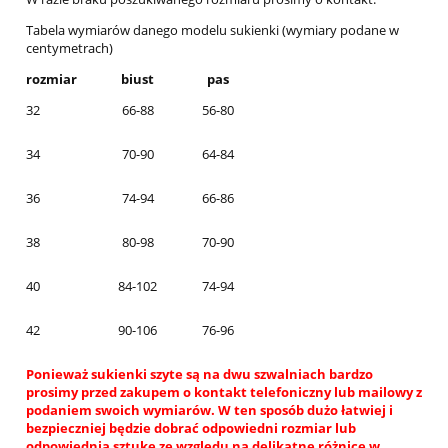
Tabela wymiarów danego modelu sukienki (wymiary podane w
centymetrach)
rozmiar
biust
pas
32
66-88
56-80
34
70-90
64-84
36
74-94
66-86
38
80-98
70-90
40
84-102
74-94
42
90-106
76-96
Ponieważ sukienki szyte są na dwu szwalniach bardzo
prosimy przed zakupem o kontakt telefoniczny lub mailowy z
podaniem swoich wymiarów. W ten sposób dużo łatwiej i
bezpieczniej będzie dobrać odpowiedni rozmiar lub
odpowiednią sztukę ze względu na delikatne różnice w