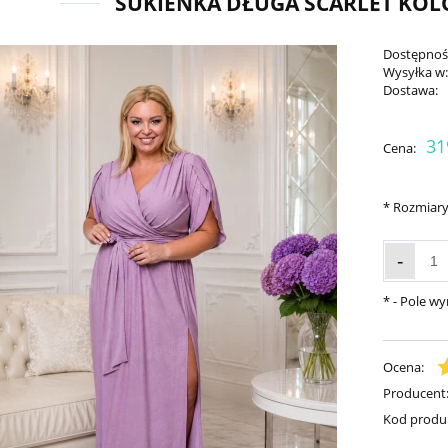
SUKIENKA DŁUGA SCARLET KO
Dostępnoś
Wysyłka w
Dostawa:
31
Cena:
*
Rozmiary
-
*
- Pole w
Ocena:
Producent
Kod produ