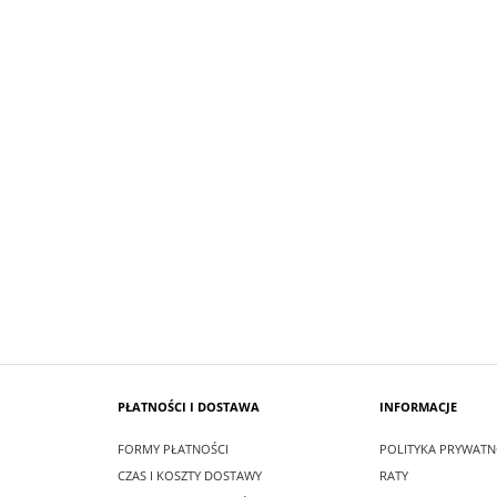
SUKIENKA KRÓTKA ŚNIEŻKA KOLO
 MAXI LEA CZARNA
GRANATOWY Z BIAŁYM
zł
99,00 zł
larna:
349,00 zł
Cena regularna:
209,00 zł
 cena:
349,00 zł
Najniższa cena:
209,00 zł
SZYKA
DO KOSZYKA
PŁATNOŚCI I DOSTAWA
INFORMACJE
FORMY PŁATNOŚCI
POLITYKA PRYWATN
CZAS I KOSZTY DOSTAWY
RATY