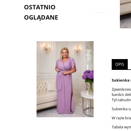
OSTATNIO
OGLĄDANE
OPIS
Sukienka 
Zjawiskowa
bardzo del
Tył zabudow
Sukienka s
W razie br
Tabela wy