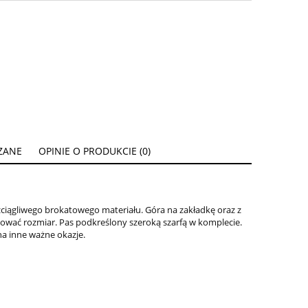
ZANE
OPINIE O PRODUKCIE (0)
ENTUALNYCH
zciągliwego brokatowego materiału. Góra na zakładkę oraz z
ować rozmiar. Pas podkreślony szeroką szarfą w komplecie.
na inne ważne okazje.