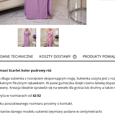
DANE TECHNICZNE
KOSZTY DOSTAWY
PRODUKTY POWIĄ
CENA NIE ZAWIERA EW
maxi Scarlet kolor pudrowy róż
KOSZTÓW PŁATNOŚCI
 długa sukienka z rozcięciem eksponującym nogę. Sukienka uszyta jest z ro
ikatnym fikuśnym rękawkiem. W pasie gumeczka dzięki czemu łatwiej dopas
any. Kreacja idealnie sprawdzi się na wesele dla gościa lub druhny a także 
zyta w rozmiarach od
42-52
aku poszukiwanego rozmiaru prosimy o kontakt.
miarów danego modelu sukienki (wymiary podane w centymetrach)