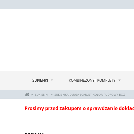
SUKIENKI
KOMBINEZONY I KOMPLETY
»
»
SUKIENKI
SUKIENKA DŁUGA SCARLET KOLOR PUDROWY RÓŻ
Prosimy przed zakupem o sprawdzanie dokła