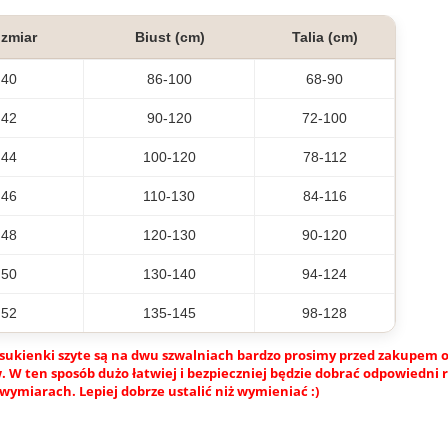
zmiar
Biust (cm)
Talia (cm)
40
86-100
68-90
42
90-120
72-100
44
100-120
78-112
46
110-130
84-116
48
120-130
90-120
50
130-140
94-124
52
135-145
98-128
sukienki szyte są na dwu szwalniach bardzo prosimy przed zakupem o
 W ten sposób dużo łatwiej i bezpieczniej będzie dobrać odpowiedni 
wymiarach. Lepiej dobrze ustalić niż wymieniać :)