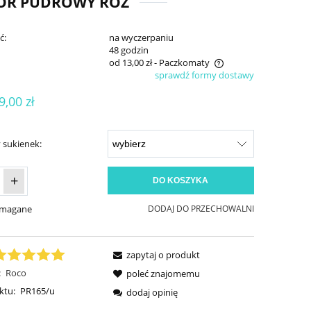
LOR PUDROWY RÓŻ
ć:
na wyczerpaniu
:
48 godzin
od 13,00 zł
- Paczkomaty
sprawdź formy dostawy
Cena nie zawiera ewentualnych kosztów
9,00 zł
płatności
 sukienek:
+
DO KOSZYKA
ymagane
DODAJ DO PRZECHOWALNI
zapytaj o produkt
:
Roco
poleć znajomemu
ktu:
PR165/u
dodaj opinię