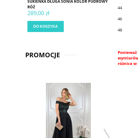
SUKIENKA DŁUGA SONIA KOLOR PUDROWY
RÓŻ
44
289,00 zł
46
DO KOSZYKA
48
Ponieważ 
PROMOCJE
wymiarów.
różnice w 