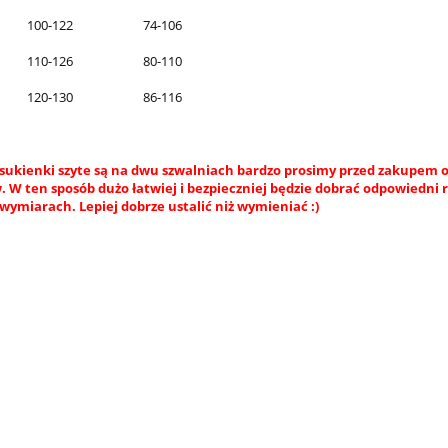
100-122
74-106
110-126
80-110
120-130
86-116
sukienki szyte są na dwu szwalniach bardzo prosimy przed zakupem o
 W ten sposób dużo łatwiej i bezpieczniej będzie dobrać odpowiedni 
wymiarach. Lepiej dobrze ustalić niż wymieniać :)