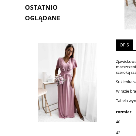
OSTATNIO
OGLĄDANE
OPIS
Zjawiskowa
marszczeni
szeroką sza
Sukienka s
W razie br
Tabela wy
rozmiar
40
42