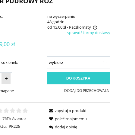
OR PUDROWY RÓŻ
ć:
na wyczerpaniu
:
48 godzin
od 13,00 zł
- Paczkomaty
sprawdź formy dostawy
Cena nie zawiera ewentualnych kosztów
9,00 zł
płatności
 sukienek:
+
DO KOSZYKA
ymagane
DODAJ DO PRZECHOWALNI
zapytaj o produkt
:
76Th Avenue
poleć znajomemu
ktu:
PR226
dodaj opinię