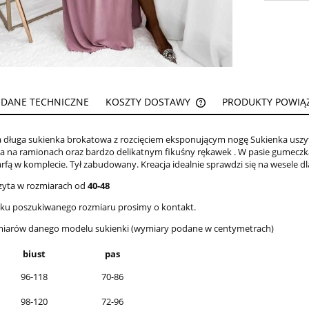
DANE TECHNICZNE
KOSZTY DOSTAWY
PRODUKTY POWIĄ
CENA NIE ZAWIERA EW
 długa sukienka brokatowa z rozcięciem eksponującym nogę Sukienka uszyta 
KOSZTÓW PŁATNOŚCI
a na ramionach oraz bardzo delikatnym fikuśny rękawek . W pasie gumeczk
rfą w komplecie. Tył zabudowany. Kreacja idealnie sprawdzi się na wesele dl
zyta w rozmiarach od
40-48
aku poszukiwanego rozmiaru prosimy o kontakt.
miarów danego modelu sukienki (wymiary podane w centymetrach)
biust
pas
96-118
70-86
98-120
72-96