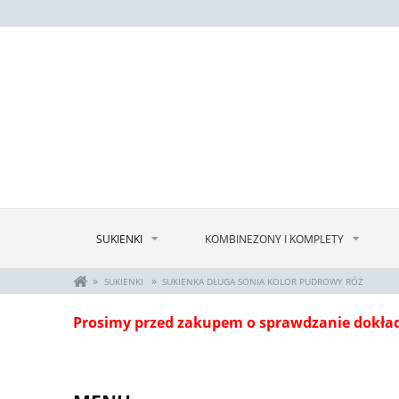
SUKIENKI
KOMBINEZONY I KOMPLETY
»
»
SUKIENKI
SUKIENKA DŁUGA SONIA KOLOR PUDROWY RÓŻ
Prosimy przed zakupem o sprawdzanie dokła