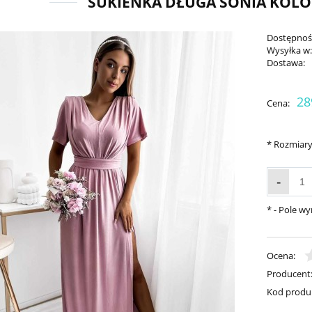
SUKIENKA DŁUGA SONIA KOL
Dostępnoś
Wysyłka w
Dostawa:
28
Cena:
*
Rozmiary
-
*
- Pole w
Ocena:
Producent
Kod produ