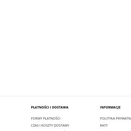
 MAXI LEA CZARNA
SUKIENKA ASTI KOLOR SZAFIROW
zł
99,00 zł
larna:
349,00 zł
Cena regularna:
219,00 zł
 cena:
349,00 zł
Najniższa cena:
219,00 zł
SZYKA
DO KOSZYKA
PŁATNOŚCI I DOSTAWA
INFORMACJE
FORMY PŁATNOŚCI
POLITYKA PRYWATN
CZAS I KOSZTY DOSTAWY
RATY