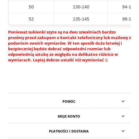
50
130-140
94-124
52
135-145
98-128
Ponieważ sukienki szyte są na dwu szwalniach bardzo
prosimy przed zakupem o kontakt telefoniczny lub mailowy z
podaniem swoich wymiarów. W ten sposób dużo łatwiej i
bezpieczniej będzie dobrać odpowiedni rozmiar lub
odpowiednią sztukę ze względu na delikatne różnice w
wymiarach. Lepiej dobrze ustalić niż wymieniać :)
POMOC
MOJE KONTO
PŁATNOŚCI I DOSTAWA