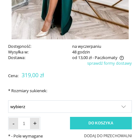
Dostępność:
na wyczerpaniu
Wysyłka w:
48 godzin
Dostawa:
od 13,00 zł
- Paczkomaty
sprawdź formy dostawy
Cena nie zawiera ewentualnych kosztów płatności
319,00 zł
Cena:
*
Rozmiary sukienek:
-
+
DO KOSZYKA
*
- Pole wymagane
DODAJ DO PRZECHOWALNI