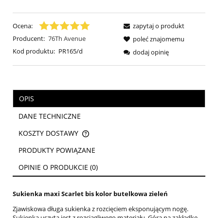
Ocena:
zapytaj o produkt
Producent:
76Th Avenue
poleć znajomemu
Kod produktu:
PR165/d
dodaj opinię
OPIS
DANE TECHNICZNE
KOSZTY DOSTAWY
CENA NIE ZAWIERA EWENTUALNYCH KOSZTÓW PŁATNOŚCI
PRODUKTY POWIĄZANE
OPINIE O PRODUKCIE (0)
Sukienka maxi Scarlet bis kolor butelkowa zieleń
Zjawiskowa długa sukienka z rozcięciem eksponującym nogę.
Sukienka uszyta jest z rozciągliwego materiału. Góra na zakładkę