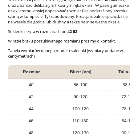
oraz z bardzo delikatnym fikuśnym rękawkiem. W pasie gumeczka
dzięki czemu łatwiej dopasować rozmiar Pas podkreślony szeroką
szarfą w komplecie. Tył zabudowany. Kreacja idealnie sprawdzi się
na wesele dla gościa lub druhny a także na inne ważne okazje.
Sukienka szyta w rozmiarach od
42-52
W razie braku poszukiwanego rozmiaru prosimy o kontakt.
Tabela wymiarów danego modelu sukienki (wymiary podane w
centymetrach)
Rozmiar
Biust (cm)
Talia (cm
40
86-100
68-90
42
90-120
72-100
44
100-120
78-112
46
110-130
84-116
48
120-130
90-120