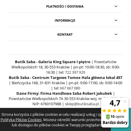
PŁATNOŚCI I DOSTAWA
INFORMACJE
KONTAKT
Butik Saba - Galeria King Square I piętro
| Powstańców
Wielkopolskich 18, 30-553 Kraków | pn-pt: 10:00-18:30, sb: 9:00-
16:30 | tel:
722 397 929
Butik Saba - Centrum Targowe Tomex Hala główna lokal 457
| Bieńczycka 168, 31-831 Kraków | pn-pt: 9:00-17:00, sb: 9:00-14:00
| tel:
667 667 080
Dane Firmy: Firma Handlowa Saba Robert Jakubek
|
Powstańców Wielkopolskich 7A 30-553 Kraków woj. małopolskie |
NIP: 6760107988 |
sklep@butiksaba.pl
Strona korzysta z plików cookies w celu realizacji usług i zgodnie z
POKAŻ PEŁNĄ WERSJĘ STRONY
Polityką Plików Cookies
. Możesz określić warunki przechowywania
lub dostępu do plików cookies w Twojej przeglądarce.
SKLEP INTERNETOWY SHOPER.PL