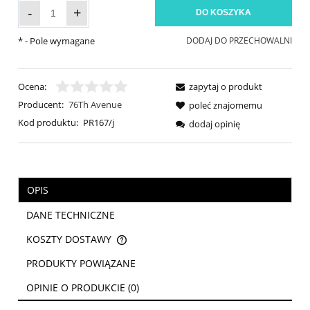
-
+
DO KOSZYKA
*
- Pole wymagane
DODAJ DO PRZECHOWALNI
Ocena:
zapytaj o produkt
Producent:
76Th Avenue
poleć znajomemu
Kod produktu:
PR167/j
dodaj opinię
OPIS
DANE TECHNICZNE
KOSZTY DOSTAWY
CENA NIE ZAWIERA EWENTUALNYCH KOSZTÓW PŁATNOŚCI
PRODUKTY POWIĄZANE
OPINIE O PRODUKCIE (0)