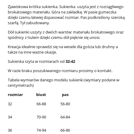
Zjawiskowa krótka sukienka. Sukienka uszyta jest z rozciągliwego
brokatowego materiału. Góra na zakładkę. W pasie gumeczka
dzięki czemu łatwiej dopasować rozmiar. Pas podkreślony szeroką
szarfą. Tył zabudowany.
Dół sukienki uszyty z dwóch warstw: materiału brokatowego oraz
spódnicy z tiulem dzięki czemu dół pięknie się unosi.
Kreacja idealnie sprawdzi się na wesele dla gościa lub druhny a
także na inne ważne okazje.
Sukienka szyta w rozmiarach od
32-42
W razie braku poszukiwanego rozmiaru prosimy o kontakt.
Tabela wymiarów danego modelu sukienki (wymiary podane w
centymetrach)
rozmiar
biust
pas
32
66-88
56-80
34
70-90
64-84
36
74-94
66-86