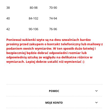
38
80-98
70-90
40
84-102
74-94
42
90-106
76-96
Ponieważ sukienki szyte są na dwu szwalniach bardzo
prosimy przed zakupem o kontakt telefoniczny lub mailowy z
podaniem swoich wymiarów. W ten sposób dużo łatwiej i
bezpieczniej będzie dobrać odpowiedni rozmiar lub
odpowiednią sztukę ze względu na delikatne różnice w
wymiarach. Lepiej dobrze ustalić niż wymieniać :)
POMOC
MOJE KONTO