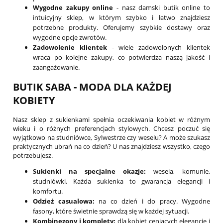
Wygodne zakupy online
- nasz damski butik online to
intuicyjny sklep, w którym szybko i łatwo znajdziesz
potrzebne produkty. Oferujemy szybkie dostawy oraz
wygodne opcje zwrotów.
Zadowolenie klientek
- wiele zadowolonych klientek
wraca po kolejne zakupy, co potwierdza naszą jakość i
zaangażowanie.
BUTIK SABA - MODA DLA KAŻDEJ
KOBIETY
Nasz sklep z sukienkami spełnia oczekiwania kobiet w różnym
wieku i o różnych preferencjach stylowych. Chcesz poczuć się
wyjątkowo na studniówce, Sylwestrze czy weselu? A może szukasz
praktycznych ubrań na co dzień? U nas znajdziesz wszystko, czego
potrzebujesz.
Sukienki na specjalne okazje:
wesela, komunie,
studniówki. Każda sukienka to gwarancja elegancji i
komfortu.
Odzież casualowa:
na co dzień i do pracy. Wygodne
fasony, które świetnie sprawdzą się w każdej sytuacji.
Kombinezony i komplety:
dla kobiet ceniących elegancję i