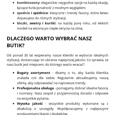
kombinezony
: eleganckie i wygodne opcje na każdą okazję,
łączące funkcjonalność z modnym wyglądem;
spodnie
i spódnice
: klasyczne i trendy fasony, które łatwo
dopasujesz do różnych stylizacji;
bluzki
, swetry i kurtki
: na każdą porę roku, od lekkich
modeli na wiosnę po ciepłe okrycia na zimę.
DLACZEGO WARTO WYBRAĆ NASZ
BUTIK?
Od ponad 30 lat wspieramy nasze klientki w wyborze idealnych
stylizacji, dostarczając im ubrania najwyższej jakości. Co sprawia, że
nasz butik jest miejscem, do którego warto wracać?
Bogaty asortyment
- dbamy o to, aby każda klientka
znalazła coś dla siebie. Regularnie aktualizujemy naszą
ofertę, aby odpowiadać na najnowsze trendy.
Profesjonalna obsługa
- pomagamy dobrać idealne fasony
i rozmiary. Nasz zespół z przyjemnością doradzi i odpowie
na wszystkie pytania.
Wysoka jakość
- wszystkie produkty wykonane są z
dbałością o szczegóły. Współpracujemy z najlepszymi
producentami tkanin i dodatków.