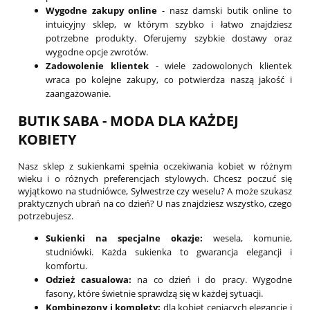
Wygodne zakupy online
- nasz damski butik online to
intuicyjny sklep, w którym szybko i łatwo znajdziesz
potrzebne produkty. Oferujemy szybkie dostawy oraz
wygodne opcje zwrotów.
Zadowolenie klientek
- wiele zadowolonych klientek
wraca po kolejne zakupy, co potwierdza naszą jakość i
zaangażowanie.
BUTIK SABA - MODA DLA KAŻDEJ
KOBIETY
Nasz sklep z sukienkami spełnia oczekiwania kobiet w różnym
wieku i o różnych preferencjach stylowych. Chcesz poczuć się
wyjątkowo na studniówce, Sylwestrze czy weselu? A może szukasz
praktycznych ubrań na co dzień? U nas znajdziesz wszystko, czego
potrzebujesz.
Sukienki na specjalne okazje:
wesela, komunie,
studniówki. Każda sukienka to gwarancja elegancji i
komfortu.
Odzież casualowa:
na co dzień i do pracy. Wygodne
fasony, które świetnie sprawdzą się w każdej sytuacji.
Kombinezony i komplety:
dla kobiet ceniących elegancję i