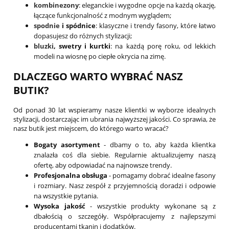
kombinezony
: eleganckie i wygodne opcje na każdą okazję,
łączące funkcjonalność z modnym wyglądem;
spodnie
i spódnice
: klasyczne i trendy fasony, które łatwo
dopasujesz do różnych stylizacji;
bluzki
, swetry i kurtki
: na każdą porę roku, od lekkich
modeli na wiosnę po ciepłe okrycia na zimę.
DLACZEGO WARTO WYBRAĆ NASZ
BUTIK?
Od ponad 30 lat wspieramy nasze klientki w wyborze idealnych
stylizacji, dostarczając im ubrania najwyższej jakości. Co sprawia, że
nasz butik jest miejscem, do którego warto wracać?
Bogaty asortyment
- dbamy o to, aby każda klientka
znalazła coś dla siebie. Regularnie aktualizujemy naszą
ofertę, aby odpowiadać na najnowsze trendy.
Profesjonalna obsługa
- pomagamy dobrać idealne fasony
i rozmiary. Nasz zespół z przyjemnością doradzi i odpowie
na wszystkie pytania.
Wysoka jakość
- wszystkie produkty wykonane są z
dbałością o szczegóły. Współpracujemy z najlepszymi
producentami tkanin i dodatków.