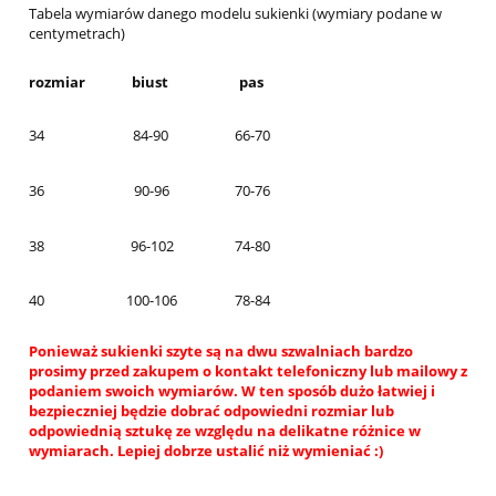
Tabela wymiarów danego modelu sukienki (wymiary podane w
centymetrach)
rozmiar
biust
pas
34
84-90
66-70
36
90-96
70-76
38
96-102
74-80
40
100-106
78-84
Ponieważ sukienki szyte są na dwu szwalniach bardzo
prosimy przed zakupem o kontakt telefoniczny lub mailowy z
podaniem swoich wymiarów. W ten sposób dużo łatwiej i
bezpieczniej będzie dobrać odpowiedni rozmiar lub
odpowiednią sztukę ze względu na delikatne różnice w
wymiarach. Lepiej dobrze ustalić niż wymieniać :)