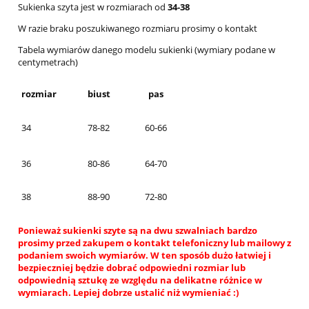
Sukienka szyta jest w rozmiarach od
34-38
W razie braku poszukiwanego rozmiaru prosimy o kontakt
Tabela wymiarów danego modelu sukienki (wymiary podane w
centymetrach)
rozmiar
biust
pas
34
78-82
60-66
36
80-86
64-70
38
88-90
72-80
Ponieważ sukienki szyte są na dwu szwalniach bardzo
prosimy przed zakupem o kontakt telefoniczny lub mailowy z
podaniem swoich wymiarów. W ten sposób dużo łatwiej i
bezpieczniej będzie dobrać odpowiedni rozmiar lub
odpowiednią sztukę ze względu na delikatne różnice w
wymiarach. Lepiej dobrze ustalić niż wymieniać :)