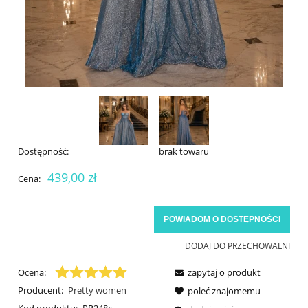
Dostępność:
brak towaru
439,00 zł
Cena:
POWIADOM O DOSTĘPNOŚCI
DODAJ DO PRZECHOWALNI
Ocena:
zapytaj o produkt
Producent:
Pretty women
poleć znajomemu
Kod produktu:
PR248c