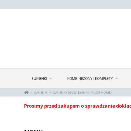
SUKIENKI
KOMBINEZONY I KOMPLETY
»
»
SUKIENKI
SUKIENKA DŁUGA LYANNA KOLOR MORSKI
Prosimy przed zakupem o sprawdzanie dokła