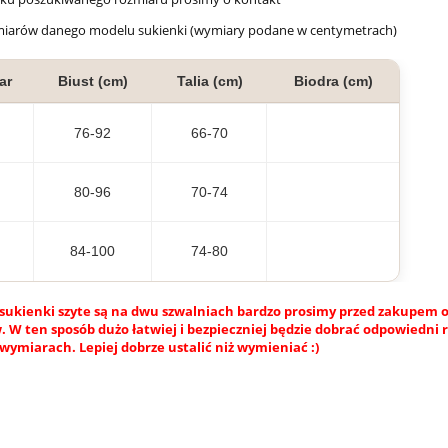
miarów danego modelu sukienki (wymiary podane w centymetrach)
ar
Biust (cm)
Talia (cm)
Biodra (cm)
76-92
66-70
80-96
70-74
84-100
74-80
sukienki szyte są na dwu szwalniach bardzo prosimy przed zakupem o
 W ten sposób dużo łatwiej i bezpieczniej będzie dobrać odpowiedni 
wymiarach. Lepiej dobrze ustalić niż wymieniać :)