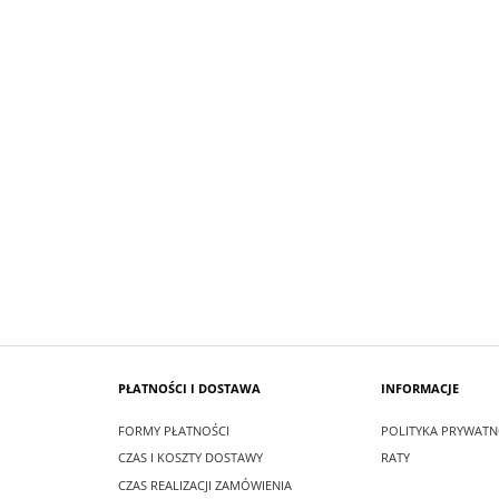
SUKIENKA KRÓTKA ŚNIEŻKA KOLOR
 MAXI LEA CZARNA
BIAŁYM
zł
99,00 zł
larna:
349,00 zł
Cena regularna:
209,00 zł
 cena:
349,00 zł
Najniższa cena:
209,00 zł
SZYKA
DO KOSZYKA
PŁATNOŚCI I DOSTAWA
INFORMACJE
FORMY PŁATNOŚCI
POLITYKA PRYWATN
CZAS I KOSZTY DOSTAWY
RATY
CZAS REALIZACJI ZAMÓWIENIA