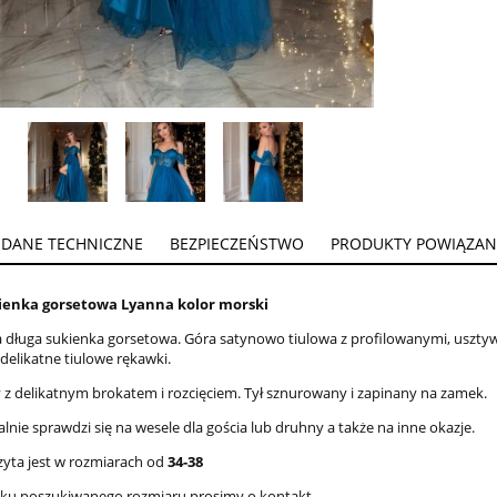
DANE TECHNICZNE
BEZPIECZEŃSTWO
PRODUKTY POWIĄZAN
ienka gorsetowa Lyanna kolor morski
 długa sukienka gorsetowa. Góra satynowo tiulowa z profilowanymi, uszt
delikatne tiulowe rękawki.
y z delikatnym brokatem i rozcięciem. Tył sznurowany i zapinany na zamek.
alnie sprawdzi się na wesele dla gościa lub druhny a także na inne okazje.
zyta jest w rozmiarach od
34-38
aku poszukiwanego rozmiaru prosimy o kontakt