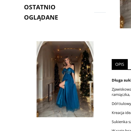
OSTATNIO
OGLĄDANE
OPIS
Długa suk
Zjawiskowa
ramiączka, 
Dół tiulow
Kreacja ide
Sukienka s
W razie br