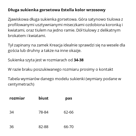
Długa sukienka gorsetowa Estella kolor wrzosowy
Zjawiskowa długa sukienka gorsetowa. Góra satynowo tiulowa z
profilowanymi usztywnianymi miseczkami ozdobiona koronką i
kwiatami, oraz tiulem na jedno ramie. Dół tiulowy z delikatnym
brokatem i kwiatami.
Tył zapinany na zamek Kreacja idealnie sprawdzi się na wesele dla
gościa lub druhny a także na inne okazje.
Sukienka szyta jest w rozmiarach od
34-38
W razie braku poszukiwanego rozmiaru prosimy o kontakt
Tabela wymiarów danego modelu sukienki (wymiary podane w
centymetrach)
rozmiar
biust
pas
34
78-84
62-66
36
82-88
66-70