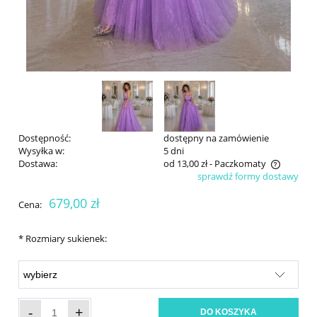
Dostępność:
dostępny na zamówienie
Wysyłka w:
5 dni
Dostawa:
od 13,00 zł
- Paczkomaty
sprawdź formy dostawy
Cena nie zawiera ewentualnych kosztów płatności
679,00 zł
Cena:
*
Rozmiary sukienek:
-
+
DO KOSZYKA