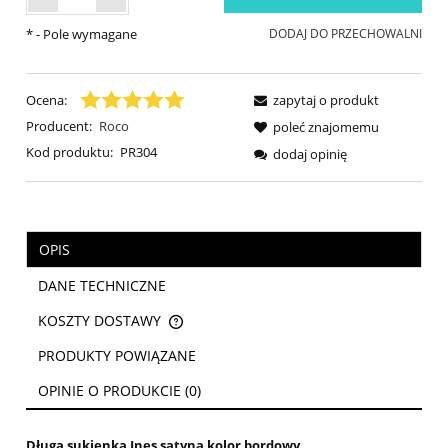
*
- Pole wymagane
DODAJ DO PRZECHOWALNI
Ocena:
zapytaj o produkt
Producent:
Roco
poleć znajomemu
Kod produktu:
PR304
dodaj opinię
OPIS
DANE TECHNICZNE
KOSZTY DOSTAWY
CENA NIE ZAWIERA EWENTUALNYCH KOSZTÓW PŁATNOŚCI
PRODUKTY POWIĄZANE
OPINIE O PRODUKCIE (0)
Długa sukienka Ines satyna kolor bordowy