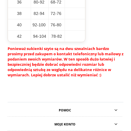
36
80-92
68-72
38
82-94
72-76
40
92-100
76-80
42
94-104
78-82
Ponieważ sukienki szyte są na dwu szwalniach bardzo
prosimy przed zakupem o kontakt telefoniczny lub mailowy z
podaniem swoich wymiarów. W ten sposób dużo łatwiej i
bezpieczniej będzie dobrać odpowiedni rozmiar lub
odpowiednią sztukę ze względu na delikatne różnice w
wymiarach. Lepiej dobrze ustalić niż wymieniać :)
POMOC
MOJE KONTO