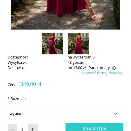
Dostępność:
na wyczerpaniu
Wysyłka w:
48 godzin
Dostawa:
od 13,00 zł
- Paczkomaty
sprawdź formy dostawy
Cena nie zawiera ewentualnych kosztów płatności
349,00 zł
Cena:
*
Rozmiar:
-
+
DO KOSZYKA