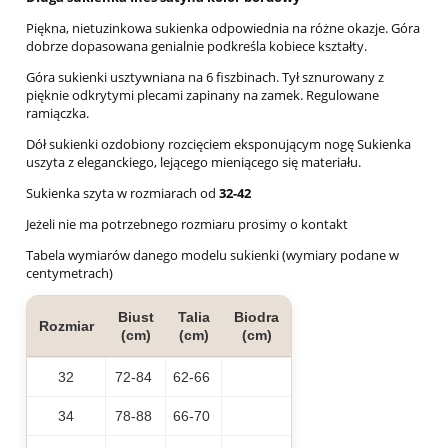
Piękna, nietuzinkowa sukienka odpowiednia na różne okazje. Góra
dobrze dopasowana genialnie podkreśla kobiece kształty.
Góra sukienki usztywniana na 6 fiszbinach. Tył sznurowany z
pięknie odkrytymi plecami zapinany na zamek. Regulowane
ramiączka.
Dół sukienki ozdobiony rozcięciem eksponującym nogę Sukienka
uszyta z eleganckiego, lejącego mieniącego się materiału.
Sukienka szyta w rozmiarach od
32
-42
Jeżeli nie ma potrzebnego rozmiaru prosimy o kontakt
Tabela wymiarów danego modelu sukienki (wymiary podane w
centymetrach)
Biust
Talia
Biodra
Rozmiar
(cm)
(cm)
(cm)
32
72-84
62-66
34
78-88
66-70