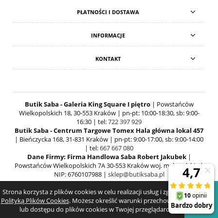
PŁATNOŚCI I DOSTAWA
INFORMACJE
KONTAKT
Butik Saba - Galeria King Square I piętro
| Powstańców
Wielkopolskich 18, 30-553 Kraków | pn-pt: 10:00-18:30, sb: 9:00-
16:30 | tel:
722 397 929
Butik Saba - Centrum Targowe Tomex Hala główna lokal 457
| Bieńczycka 168, 31-831 Kraków | pn-pt: 9:00-17:00, sb: 9:00-14:00
| tel:
667 667 080
Dane Firmy: Firma Handlowa Saba Robert Jakubek
|
Powstańców Wielkopolskich 7A 30-553 Kraków woj. małopolskie |
NIP: 6760107988 |
sklep@butiksaba.pl
Strona korzysta z plików cookies w celu realizacji usług i zgodnie z
POKAŻ PEŁNĄ WERSJĘ STRONY
Polityką Plików Cookies
. Możesz określić warunki przechowywania
lub dostępu do plików cookies w Twojej przeglądarce.
SKLEP INTERNETOWY SHOPER.PL