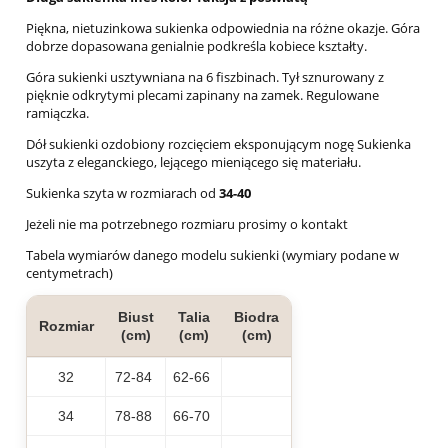
Piękna, nietuzinkowa sukienka odpowiednia na różne okazje. Góra
dobrze dopasowana genialnie podkreśla kobiece kształty.
Góra sukienki usztywniana na 6 fiszbinach. Tył sznurowany z
pięknie odkrytymi plecami zapinany na zamek. Regulowane
ramiączka.
Dół sukienki ozdobiony rozcięciem eksponującym nogę Sukienka
uszyta z eleganckiego, lejącego mieniącego się materiału.
Sukienka szyta w rozmiarach od
34-40
Jeżeli nie ma potrzebnego rozmiaru prosimy o kontakt
Tabela wymiarów danego modelu sukienki (wymiary podane w
centymetrach)
Biust
Talia
Biodra
Rozmiar
(cm)
(cm)
(cm)
32
72-84
62-66
34
78-88
66-70