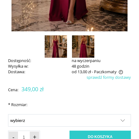
Dostępność:
na wyczerpaniu
Wysyłka w:
48 godzin
Dostawa:
od 13,00 zł
- Paczkomaty
sprawdź formy dostawy
Cena nie zawiera ewentualnych kosztów płatności
349,00 zł
Cena:
*
Rozmiar:
-
+
DO KOSZYKA