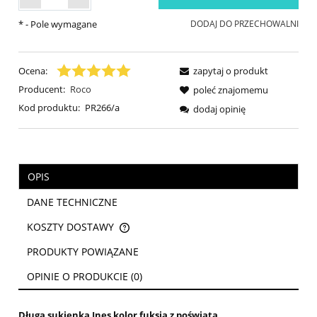
*
- Pole wymagane
DODAJ DO PRZECHOWALNI
Ocena:
zapytaj o produkt
Producent:
Roco
poleć znajomemu
Kod produktu:
PR266/a
dodaj opinię
OPIS
DANE TECHNICZNE
KOSZTY DOSTAWY
CENA NIE ZAWIERA EWENTUALNYCH KOSZTÓW PŁATNOŚCI
PRODUKTY POWIĄZANE
OPINIE O PRODUKCIE (0)
Długa sukienka Ines kolor fuksja z poświatą