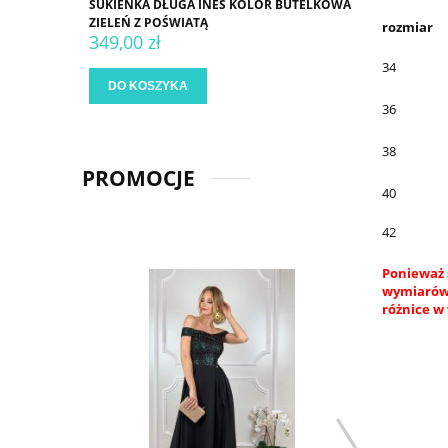
SUKIENKA DŁUGA INES KOLOR BUTELKOWA
ZIELEŃ Z POŚWIATĄ
rozmiar
349,00 zł
34
DO KOSZYKA
36
38
PROMOCJE
40
42
Ponieważ 
wymiarów.
różnice w 