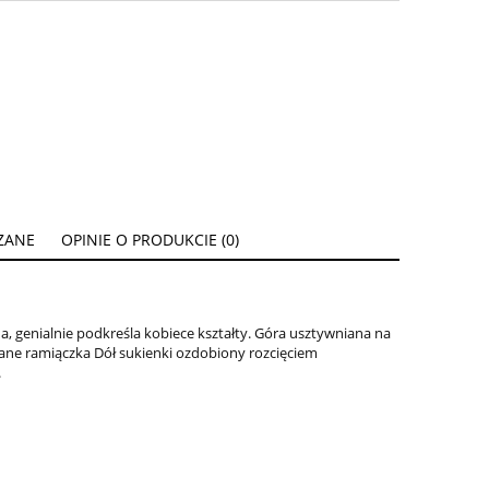
ZANE
OPINIE O PRODUKCIE (0)
ENTUALNYCH
 genialnie podkreśla kobiece kształty. Góra usztywniana na
ane ramiączka Dół sukienki ozdobiony rozcięciem
.