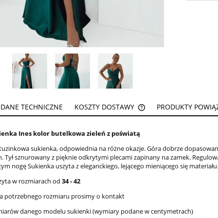
DANE TECHNICZNE
KOSZTY DOSTAWY
PRODUKTY POWIĄ
CENA NIE ZAWIERA EW
ienka Ines kolor butelkowa zieleń z poświatą
KOSZTÓW PŁATNOŚCI
etuzinkowa sukienka, odpowiednia na różne okazje. Góra dobrze dopasowana,
ch. Tył sznurowany z pięknie odkrytymi plecami zapinany na zamek. Regulow
ym nogę Sukienka uszyta z eleganckiego, lejącego mieniącego się materiału
zyta w rozmiarach od
34 - 42
 ma potrzebnego rozmiaru prosimy o kontakt
miarów danego modelu sukienki (wymiary podane w centymetrach)