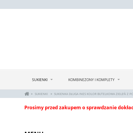
SUKIENKI
KOMBINEZONY I KOMPLETY
»
»
SUKIENKI
SUKIENKA DŁUGA INES KOLOR BUTELKOWA ZIELEŃ Z P
Prosimy przed zakupem o sprawdzanie dokła