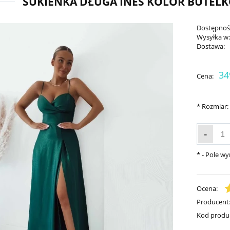
SUKIENKA DŁUGA INES KOLOR BUTELK
Dostępnoś
Wysyłka w
Dostawa:
34
Cena:
*
Rozmiar:
-
*
- Pole w
Ocena:
Producent
Kod produ