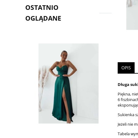
OSTATNIO
OGLĄDANE
OPIS
Długa suk
Piękna, ni
6 fiszbina
eksponując
Sukienka s
Jeżeli nie
Tabela wy