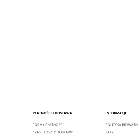
SUKIENKA KRÓTKA ŚNIEŻKA KOLO
 MAXI LEA CZARNA
PUDROWO BIAŁY
zł
99,00 zł
larna:
349,00 zł
Cena regularna:
209,00 zł
 cena:
349,00 zł
Najniższa cena:
209,00 zł
SZYKA
DO KOSZYKA
PŁATNOŚCI I DOSTAWA
INFORMACJE
FORMY PŁATNOŚCI
POLITYKA PRYWATN
CZAS I KOSZTY DOSTAWY
RATY