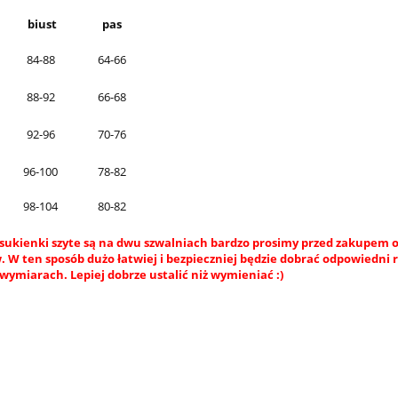
biust
pas
84-88
64-66
88-92
66-68
92-96
70-76
96-100
78-82
98-104
80-82
sukienki szyte są na dwu szwalniach bardzo prosimy przed zakupem o
 W ten sposób dużo łatwiej i bezpieczniej będzie dobrać odpowiedni 
wymiarach. Lepiej dobrze ustalić niż wymieniać :)