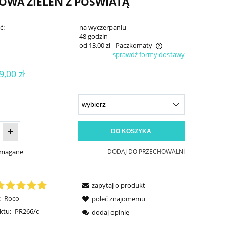
OWA ZIELEŃ Z POŚWIATĄ
ć:
na wyczerpaniu
:
48 godzin
od 13,00 zł
- Paczkomaty
sprawdź formy dostawy
Cena nie zawiera ewentualnych kosztów
9,00 zł
płatności
+
DO KOSZYKA
ymagane
DODAJ DO PRZECHOWALNI
zapytaj o produkt
:
Roco
poleć znajomemu
ktu:
PR266/c
dodaj opinię