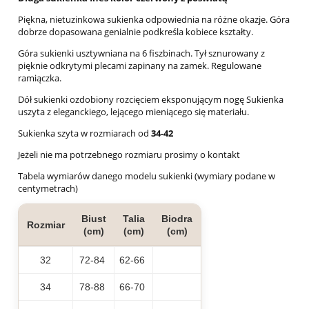
Piękna, nietuzinkowa sukienka odpowiednia na różne okazje. Góra
dobrze dopasowana genialnie podkreśla kobiece kształty.
Góra sukienki usztywniana na 6 fiszbinach. Tył sznurowany z
pięknie odkrytymi plecami zapinany na zamek. Regulowane
ramiączka.
Dół sukienki ozdobiony rozcięciem eksponującym nogę Sukienka
uszyta z eleganckiego, lejącego mieniącego się materiału.
Sukienka szyta w rozmiarach od
34-42
Jeżeli nie ma potrzebnego rozmiaru prosimy o kontakt
Tabela wymiarów danego modelu sukienki (wymiary podane w
centymetrach)
Biust
Talia
Biodra
Rozmiar
(cm)
(cm)
(cm)
32
72-84
62-66
34
78-88
66-70