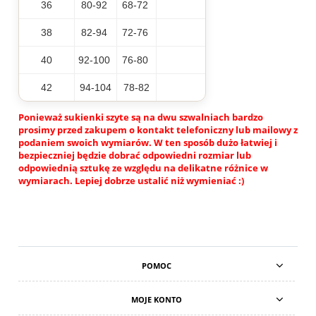
36
80-92
68-72
38
82-94
72-76
40
92-100
76-80
42
94-104
78-82
Ponieważ sukienki szyte są na dwu szwalniach bardzo
prosimy przed zakupem o kontakt telefoniczny lub mailowy z
podaniem swoich wymiarów. W ten sposób dużo łatwiej i
bezpieczniej będzie dobrać odpowiedni rozmiar lub
odpowiednią sztukę ze względu na delikatne różnice w
wymiarach. Lepiej dobrze ustalić niż wymieniać :)
POMOC
MOJE KONTO