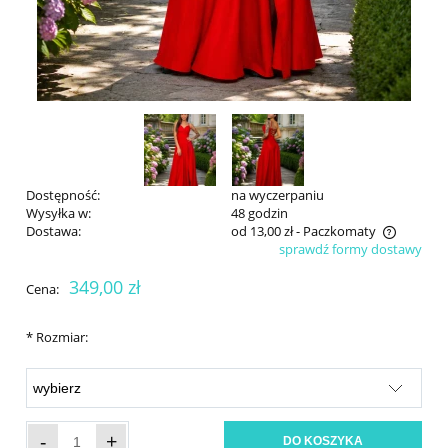
Dostępność:
na wyczerpaniu
Wysyłka w:
48 godzin
Dostawa:
od 13,00 zł
- Paczkomaty
sprawdź formy dostawy
Cena nie zawiera ewentualnych kosztów płatności
349,00 zł
Cena:
*
Rozmiar:
-
+
DO KOSZYKA