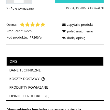
*
- Pole wymagane
DODAJ DO PRZECHOWALNI
Ocena:
zapytaj o produkt
Producent:
Roco
poleć znajomemu
Kod produktu:
PR266/e
dodaj opinię
OPIS
DANE TECHNICZNE
KOSZTY DOSTAWY
CENA NIE ZAWIERA EWENTUALNYCH KOSZTÓW PŁATNOŚCI
PRODUKTY POWIĄZANE
OPINIE O PRODUKCIE (0)
Długa sukienka Ines kolor czerwony z poświatą