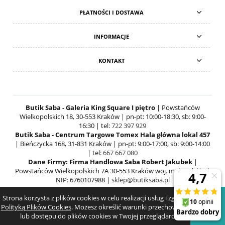
PŁATNOŚCI I DOSTAWA
INFORMACJE
KONTAKT
Butik Saba - Galeria King Square I piętro
| Powstańców
Wielkopolskich 18, 30-553 Kraków | pn-pt: 10:00-18:30, sb: 9:00-
16:30 | tel:
722 397 929
Butik Saba - Centrum Targowe Tomex Hala główna lokal 457
| Bieńczycka 168, 31-831 Kraków | pn-pt: 9:00-17:00, sb: 9:00-14:00
| tel:
667 667 080
Dane Firmy: Firma Handlowa Saba Robert Jakubek
|
Powstańców Wielkopolskich 7A 30-553 Kraków woj. małopolskie |
NIP: 6760107988 |
sklep@butiksaba.pl
Strona korzysta z plików cookies w celu realizacji usług i zgodnie z
POKAŻ PEŁNĄ WERSJĘ STRONY
Polityką Plików Cookies
. Możesz określić warunki przechowywania
lub dostępu do plików cookies w Twojej przeglądarce.
SKLEP INTERNETOWY SHOPER.PL