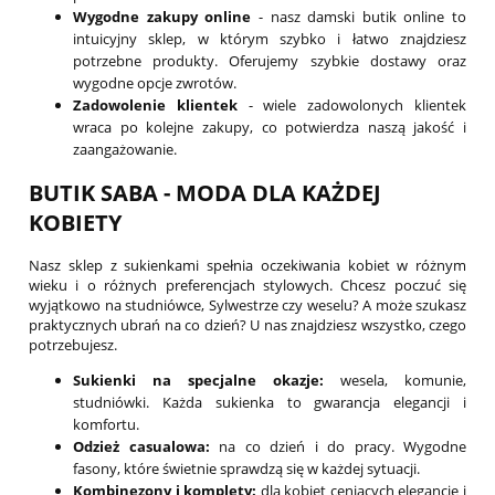
Wygodne zakupy online
- nasz damski butik online to
intuicyjny sklep, w którym szybko i łatwo znajdziesz
potrzebne produkty. Oferujemy szybkie dostawy oraz
wygodne opcje zwrotów.
Zadowolenie klientek
- wiele zadowolonych klientek
wraca po kolejne zakupy, co potwierdza naszą jakość i
zaangażowanie.
BUTIK SABA - MODA DLA KAŻDEJ
KOBIETY
Nasz sklep z sukienkami spełnia oczekiwania kobiet w różnym
wieku i o różnych preferencjach stylowych. Chcesz poczuć się
wyjątkowo na studniówce, Sylwestrze czy weselu? A może szukasz
praktycznych ubrań na co dzień? U nas znajdziesz wszystko, czego
potrzebujesz.
Sukienki na specjalne okazje:
wesela, komunie,
studniówki. Każda sukienka to gwarancja elegancji i
komfortu.
Odzież casualowa:
na co dzień i do pracy. Wygodne
fasony, które świetnie sprawdzą się w każdej sytuacji.
Kombinezony i komplety:
dla kobiet ceniących elegancję i