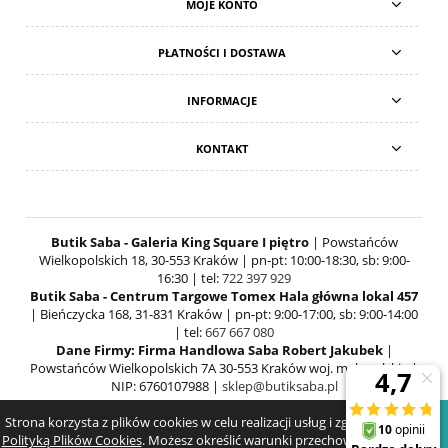
MOJE KONTO
PŁATNOŚCI I DOSTAWA
INFORMACJE
KONTAKT
Butik Saba - Galeria King Square I piętro
| Powstańców
Wielkopolskich 18, 30-553 Kraków | pn-pt: 10:00-18:30, sb: 9:00-
16:30 | tel:
722 397 929
Butik Saba - Centrum Targowe Tomex Hala główna lokal 457
| Bieńczycka 168, 31-831 Kraków | pn-pt: 9:00-17:00, sb: 9:00-14:00
| tel:
667 667 080
Dane Firmy: Firma Handlowa Saba Robert Jakubek
|
Powstańców Wielkopolskich 7A 30-553 Kraków woj. małopolskie |
NIP: 6760107988 |
sklep@butiksaba.pl
Strona korzysta z plików cookies w celu realizacji usług i zgodnie z
POKAŻ PEŁNĄ WERSJĘ STRONY
Polityką Plików Cookies
. Możesz określić warunki przechowywania