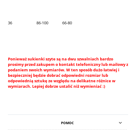
36
86-100
66-80
Ponieważ sukienki szyte są na dwu szwalniach bardzo
prosimy przed zakupem o kontakt telefoniczny lub mailowy z
podaniem swoich wymiarów. W ten sposób dużo łatwiej i
bezpieczniej będzie dobrać odpowiedni rozmiar lub
odpowiednią sztukę ze względu na delikatne różnice w
wymiarach. Lepiej dobrze ustalić niż wymieniać :)
POMOC