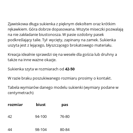
Zjawiskowa długa sukienka z pięknym dekoltem oraz krótkim
rękawkiem. Góra dobrze dopasowana. Wszyte miseczki pozwalają
na nie zakładanie biustonosza. W pasie ozdobny pasek
podkreślający talie. Tył wycięty, zapinany na zamek. Sukienka
uszyta jest z lejącego, błyszczącego brokatowego materiału.
Kreacja idealnie sprawdzi się na wesele dla gościa lub druhny a
także na inne ważne okazje.
Sukienka szyta w rozmiarach od
42-50
W razie braku poszukiwanego rozmiaru prosimy o kontakt.
Tabela wymiarów danego modelu sukienki (wymiary podane w
centymetrach)
rozmiar
biust
pas
42
94-100
76-80
44
98-104
80-84