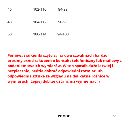
46
102-110
84-88
48
104-112
90-96
50
106-114
94-100
Ponieważ sukienki szyte są na dwu szwalniach bardzo
prosimy przed zakupem o kontakt telefoniczny lub mailowy z
podaniem swoich wymiarów. W ten sposób dużo łatwiej i
bezpieczniej będzie dobrać odpowiedni rozmiar lub
odpowiednią sztukę ze względu na delikatne różnice w
wymiarach. Lepiej dobrze ustalić niż wymieniać :)
POMOC