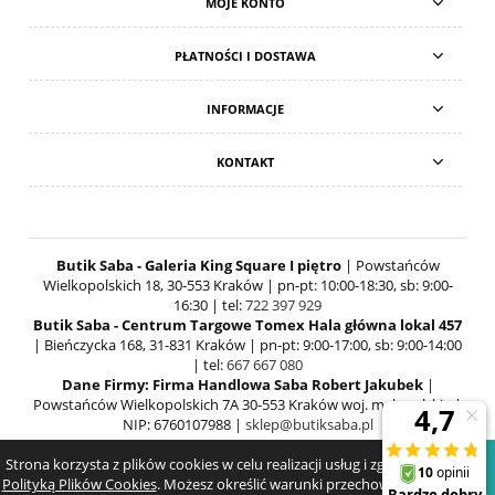
MOJE KONTO
PŁATNOŚCI I DOSTAWA
INFORMACJE
KONTAKT
Butik Saba - Galeria King Square I piętro
| Powstańców
Wielkopolskich 18, 30-553 Kraków | pn-pt: 10:00-18:30, sb: 9:00-
16:30 | tel:
722 397 929
Butik Saba - Centrum Targowe Tomex Hala główna lokal 457
| Bieńczycka 168, 31-831 Kraków | pn-pt: 9:00-17:00, sb: 9:00-14:00
| tel:
667 667 080
Dane Firmy: Firma Handlowa Saba Robert Jakubek
|
Powstańców Wielkopolskich 7A 30-553 Kraków woj. małopolskie |
NIP: 6760107988 |
sklep@butiksaba.pl
Strona korzysta z plików cookies w celu realizacji usług i zgodnie z
POKAŻ PEŁNĄ WERSJĘ STRONY
Polityką Plików Cookies
. Możesz określić warunki przechowywania