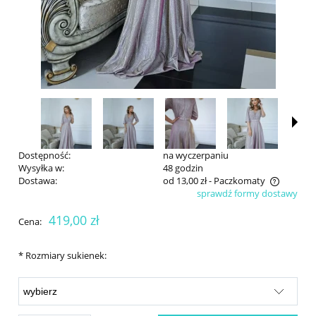
Dostępność:
na wyczerpaniu
Wysyłka w:
48 godzin
Dostawa:
od 13,00 zł
- Paczkomaty
sprawdź formy dostawy
Cena nie zawiera ewentualnych kosztów płatności
419,00 zł
Cena:
*
Rozmiary sukienek: