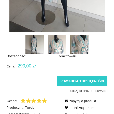
Dostępność:
brak towaru
299,00 zł
Cena:
POWIADOM O DOSTĘPNOŚCI
DODAJ DO PRZECHOWALNI
Ocena:
zapytaj o produkt
Producent:
Turcja
poleć znajomemu
Kod produktu:
PR95/y