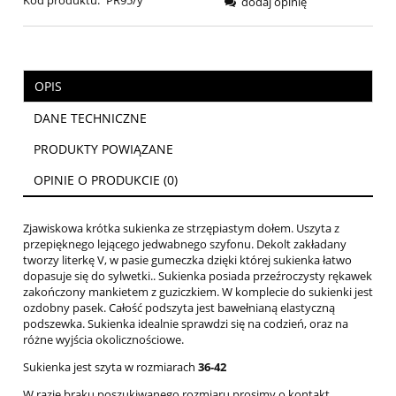
dodaj opinię
OPIS
DANE TECHNICZNE
PRODUKTY POWIĄZANE
OPINIE O PRODUKCIE (0)
Zjawiskowa krótka sukienka ze strzępiastym dołem. Uszyta z
przepięknego lejącego jedwabnego szyfonu. Dekolt zakładany
tworzy literkę V, w pasie gumeczka dzięki której sukienka łatwo
dopasuje się do sylwetki.. Sukienka posiada przeźroczysty rękawek
zakończony mankietem z guziczkiem. W komplecie do sukienki jest
ozdobny pasek. Całość podszyta jest bawełnianą elastyczną
podszewka. Sukienka idealnie sprawdzi się na codzień, oraz na
różne wyjścia okolicznościowe.
Sukienka jest szyta w rozmiarach
36-42
W razie braku poszukiwanego rozmiaru prosimy o kontakt