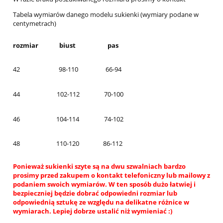
Tabela wymiarów danego modelu sukienki (wymiary podane w
centymetrach)
rozmiar
biust
pas
42
98-110
66-94
44
102-112
70-100
46
104-114
74-102
48
110-120
86-112
Ponieważ sukienki szyte są na dwu szwalniach bardzo
prosimy przed zakupem o kontakt telefoniczny lub mailowy z
podaniem swoich wymiarów. W ten sposób dużo łatwiej i
bezpieczniej będzie dobrać odpowiedni rozmiar lub
odpowiednią sztukę ze względu na delikatne różnice w
wymiarach. Lepiej dobrze ustalić niż wymieniać :)