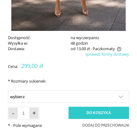
Dostępność:
na wyczerpaniu
Wysyłka w:
48 godzin
Dostawa:
od 13,00 zł
- Paczkomaty
sprawdź formy dostawy
Cena nie zawiera ewentualnych kosztów płatności
299,00 zł
Cena:
*
Rozmiary sukienek:
-
+
DO KOSZYKA
*
- Pole wymagane
DODAJ DO PRZECHOWALNI