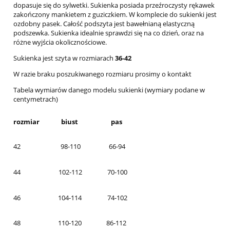
dopasuje się do sylwetki. Sukienka posiada przeźroczysty rękawek
zakończony mankietem z guziczkiem. W komplecie do sukienki jest
ozdobny pasek. Całość podszyta jest bawełnianą elastyczną
podszewka. Sukienka idealnie sprawdzi się na co dzień, oraz na
różne wyjścia okolicznościowe.
Sukienka jest szyta w rozmiarach
36-42
W razie braku poszukiwanego rozmiaru prosimy o kontakt
Tabela wymiarów danego modelu sukienki (wymiary podane w
centymetrach)
rozmiar
biust
pas
42
98-110
66-94
44
102-112
70-100
46
104-114
74-102
48
110-120
86-112