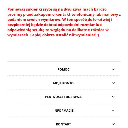
Ponieważ sukienki szyte są na dwu szwalniach bardzo
prosimy przed zakupem o kontakt telefoniczny lub mailowy z
podaniem swoich wymiarów. W ten sposób dużo łatwiej i
bezpieczniej będzie dobrać odpowiedni rozmiar lub
odpowiednią sztukę ze względu na delikatne różnice w
wymiarach. Lepiej dobrze ustalić niż wymieniać :)
POMOC
MOJE KONTO
PŁATNOŚCI I DOSTAWA
INFORMACJE
KONTAKT