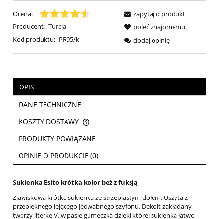
Ocena:
zapytaj o produkt
Producent:
Turcja
poleć znajomemu
Kod produktu:
PR95/k
dodaj opinię
OPIS
DANE TECHNICZNE
KOSZTY DOSTAWY
CENA NIE ZAWIERA EWENTUALNYCH KOSZTÓW PŁATNOŚCI
PRODUKTY POWIĄZANE
OPINIE O PRODUKCIE (0)
Sukienka Esito krótka kolor beż z fuksją
Zjawiskowa krótka sukienka ze strzępiastym dołem. Uszyta z
przepięknego lejącego jedwabnego szyfonu. Dekolt zakładany
tworzy literkę V, w pasie gumeczka dzięki której sukienka łatwo