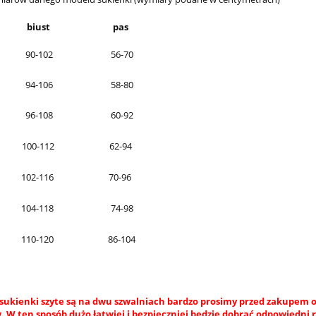
biust
pas
90-102
56-70
94-106
58-80
96-108
60-92
100-112
62-94
102-116
70-96
104-118
74-98
110-120
86-104
sukienki szyte są na dwu szwalniach bardzo prosimy przed zakupem o
 W ten sposób dużo łatwiej i bezpieczniej będzie dobrać odpowiedni 