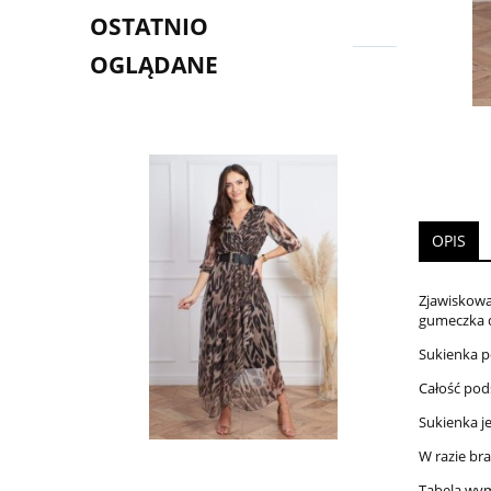
OSTATNIO
OGLĄDANE
OPIS
Zjawiskowa
gumeczka dz
Sukienka p
Całość pod
Sukienka j
W razie br
Tabela wy