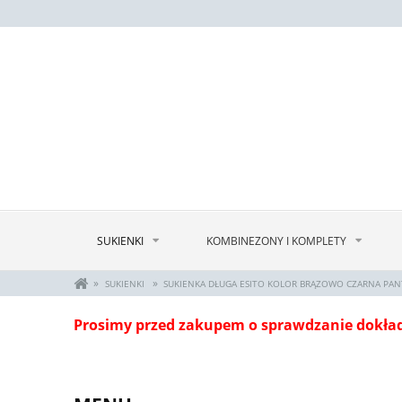
SUKIENKI
KOMBINEZONY I KOMPLETY
»
»
SUKIENKI
SUKIENKA DŁUGA ESITO KOLOR BRĄZOWO CZARNA PAN
Prosimy przed zakupem o sprawdzanie dokła