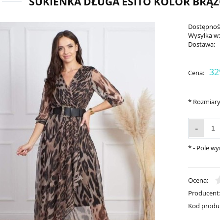
SUKIENKA DŁUGA ESITO KOLOR BRĄ
Dostępnoś
Wysyłka w
Dostawa:
32
Cena:
*
Rozmiary
-
*
- Pole w
Ocena:
Producent
Kod produ