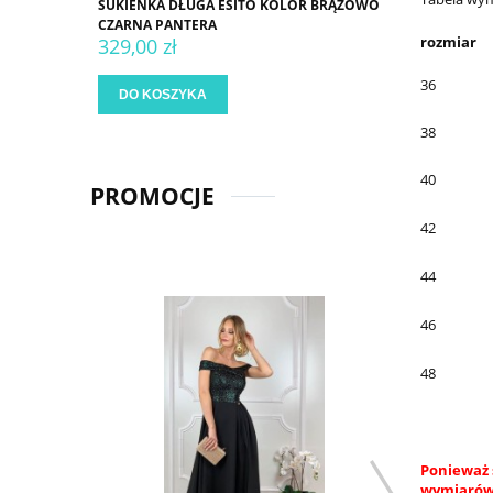
SUKIENKA DŁUGA ESITO KOLOR BRĄZOWO
CZARNA PANTERA
rozmiar
329,00 zł
36
DO KOSZYKA
38
40
PROMOCJE
42
44
46
48
Ponieważ 
wymiarów.