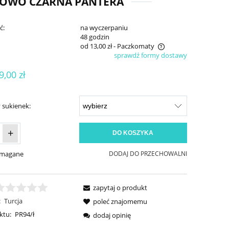
ZOWO CZARNA PANTERA
ć:
na wyczerpaniu
:
48 godzin
od 13,00 zł
- Paczkomaty
sprawdź formy dostawy
Cena nie zawiera ewentualnych kosztów
9,00 zł
płatności
 sukienek:
+
DO KOSZYKA
ymagane
DODAJ DO PRZECHOWALNI
zapytaj o produkt
:
Turcja
poleć znajomemu
ktu:
PR94/ł
dodaj opinię