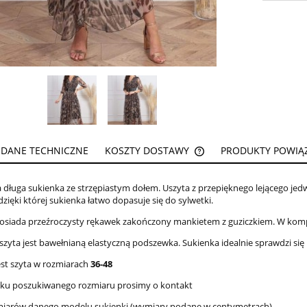
DANE TECHNICZNE
KOSZTY DOSTAWY
PRODUKTY POWIĄ
CENA NIE ZAWIERA EW
 długa sukienka ze strzępiastym dołem. Uszyta z przepięknego lejącego jedw
KOSZTÓW PŁATNOŚCI
ięki której sukienka łatwo dopasuje się do sylwetki.
osiada przeźroczysty rękawek zakończony mankietem z guziczkiem. W kompl
szyta jest bawełnianą elastyczną podszewka. Sukienka idealnie sprawdzi się 
est szyta w rozmiarach
36-48
aku poszukiwanego rozmiaru prosimy o kontakt
miarów danego modelu sukienki (wymiary podane w centymetrach)