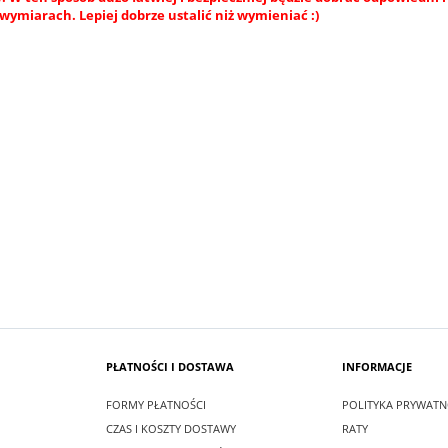
wymiarach. Lepiej dobrze ustalić niż wymieniać :)
SUKIENKA KRÓTKA ŚNIEŻKA KOLOR
 MAXI LEA CZARNA
BIAŁYM
zł
99,00 zł
larna:
349,00 zł
Cena regularna:
209,00 zł
 cena:
349,00 zł
Najniższa cena:
209,00 zł
SZYKA
DO KOSZYKA
PŁATNOŚCI I DOSTAWA
INFORMACJE
FORMY PŁATNOŚCI
POLITYKA PRYWATN
CZAS I KOSZTY DOSTAWY
RATY