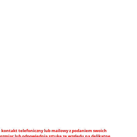
 kontakt telefoniczny lub mailowy z podaniem swoich
rozmiar lub odpowiednią sztukę ze względu na delikatne