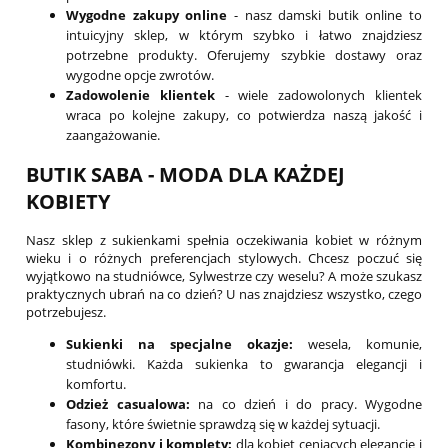
Wygodne zakupy online
- nasz damski butik online to
intuicyjny sklep, w którym szybko i łatwo znajdziesz
potrzebne produkty. Oferujemy szybkie dostawy oraz
wygodne opcje zwrotów.
Zadowolenie klientek
- wiele zadowolonych klientek
wraca po kolejne zakupy, co potwierdza naszą jakość i
zaangażowanie.
BUTIK SABA - MODA DLA KAŻDEJ
KOBIETY
Nasz sklep z sukienkami spełnia oczekiwania kobiet w różnym
wieku i o różnych preferencjach stylowych. Chcesz poczuć się
wyjątkowo na studniówce, Sylwestrze czy weselu? A może szukasz
praktycznych ubrań na co dzień? U nas znajdziesz wszystko, czego
potrzebujesz.
Sukienki na specjalne okazje:
wesela, komunie,
studniówki. Każda sukienka to gwarancja elegancji i
komfortu.
Odzież casualowa:
na co dzień i do pracy. Wygodne
fasony, które świetnie sprawdzą się w każdej sytuacji.
Kombinezony i komplety:
dla kobiet ceniących elegancję i