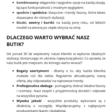
kombinezony
: eleganckie i wygodne opcje na każdą okazję,
łączące funkcjonalność z modnym wyglądem;
spodnie
i spódnice
: klasyczne i trendy fasony, które łatwo
dopasujesz do różnych stylizacji;
bluzki
, swetry i kurtki
: na każdą porę roku, od lekkich
modeli na wiosnę po ciepłe okrycia na zimę.
DLACZEGO WARTO WYBRAĆ NASZ
BUTIK?
Od ponad 30 lat wspieramy nasze klientki w wyborze idealnych
stylizacji, dostarczając im ubrania najwyższej jakości. Co sprawia, że
nasz butik jest miejscem, do którego warto wracać?
Bogaty asortyment
- dbamy o to, aby każda klientka
znalazła coś dla siebie. Regularnie aktualizujemy naszą
ofertę, aby odpowiadać na najnowsze trendy.
Profesjonalna obsługa
- pomagamy dobrać idealne fasony
i rozmiary. Nasz zespół z przyjemnością doradzi i odpowie
na wszystkie pytania.
Wysoka jakość
- wszystkie produkty wykonane są z
dbałością o szczegóły. Współpracujemy z najlepszymi
producentami tkanin i dodatków.