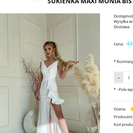
SUKIENKA MAXI MONIA BIS
Dostępnoś
Wysyłka w
Dostawa:
44
Cena:
*
Rozmiary
-
*
- Pole w
Ocena:
Producent
Kod produ