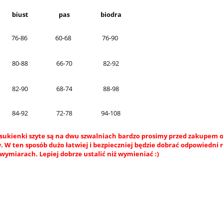
biust
pas
biodra
76-86
60-68
76-90
80-88
66-70
82-92
82-90
68-74
88-98
84-92
72-78
94-108
sukienki szyte są na dwu szwalniach bardzo prosimy przed zakupem o
 W ten sposób dużo łatwiej i bezpieczniej będzie dobrać odpowiedni 
wymiarach. Lepiej dobrze ustalić niż wymieniać :)