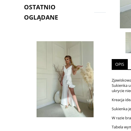
OSTATNIO
OGLĄDANE
OPIS
Zjawiskowa
Sukienka u
ukrycie ni
Kreacja ide
Sukienka j
W razie br
Tabela wym