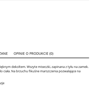
ZANE
OPINIE O PRODUKCIE (0)
ENTUALNYCH
ięknym dekoltem. Wszyte miseczki, zapinana z tyłu na zamek.
do ciała. Na brzuchu fikuśne marszczenia pozwalające na
azje