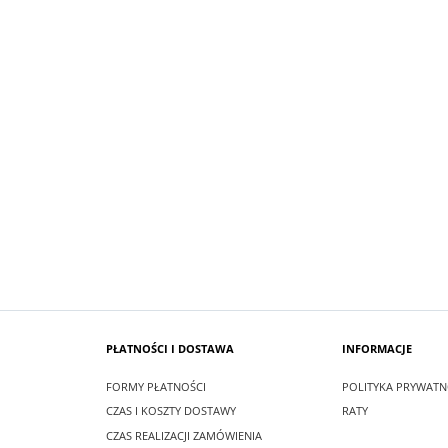
SUKIENKA KRÓTKA ŚNIEŻKA KOLO
 MAXI LEA CZARNA
PUDROWO BIAŁY
zł
99,00 zł
larna:
349,00 zł
Cena regularna:
209,00 zł
 cena:
349,00 zł
Najniższa cena:
209,00 zł
SZYKA
DO KOSZYKA
PŁATNOŚCI I DOSTAWA
INFORMACJE
FORMY PŁATNOŚCI
POLITYKA PRYWATN
CZAS I KOSZTY DOSTAWY
RATY
CZAS REALIZACJI ZAMÓWIENIA