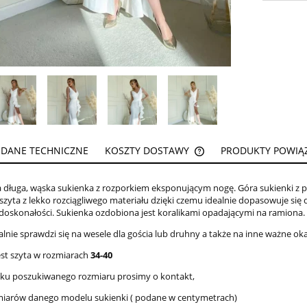
DANE TECHNICZNE
KOSZTY DOSTAWY
PRODUKTY POWIĄ
CENA NIE ZAWIERA EW
 długa, wąska sukienka z rozporkiem eksponującym nogę. Góra sukienki z p
KOSZTÓW PŁATNOŚCI
szyta z lekko rozciągliwego materiału dzięki czemu idealnie dopasowuje się 
edoskonałości. Sukienka ozdobiona jest koralikami opadającymi na ramiona.
alnie sprawdzi się na wesele dla gościa lub druhny a także na inne ważne ok
est szyta w rozmiarach
34-40
aku poszukiwanego rozmiaru prosimy o kontakt,
iarów danego modelu sukienki ( podane w centymetrach)