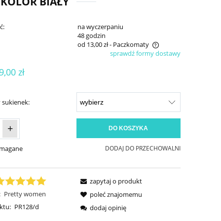
 KOLOR BIAŁY
ć:
na wyczerpaniu
:
48 godzin
od 13,00 zł
- Paczkomaty
sprawdź formy dostawy
Cena nie zawiera ewentualnych kosztów
9,00 zł
płatności
 sukienek:
+
DO KOSZYKA
ymagane
DODAJ DO PRZECHOWALNI
zapytaj o produkt
:
Pretty women
poleć znajomemu
ktu:
PR128/d
dodaj opinię