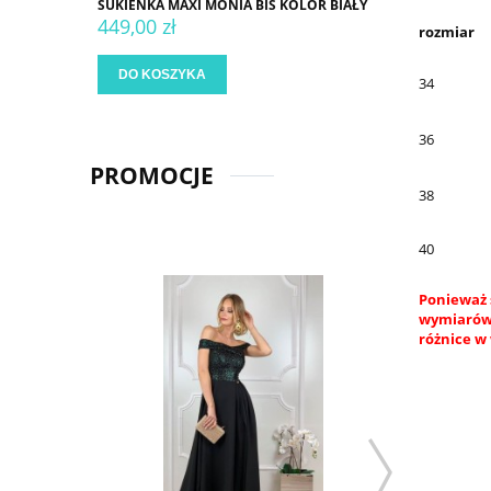
SUKIENKA MAXI MONIA BIS KOLOR BIAŁY
449,00 zł
rozmiar
DO KOSZYKA
34
36
PROMOCJE
38
40
Ponieważ 
wymiarów.
różnice w 