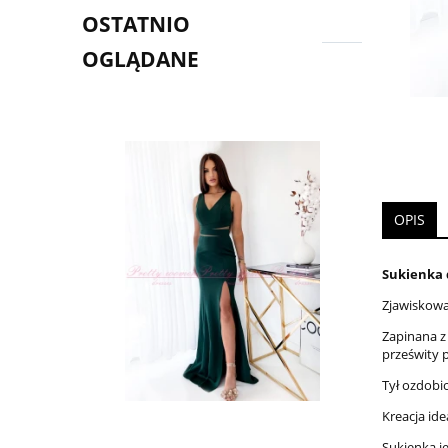
OSTATNIO
OGLĄDANE
OPIS
Sukienka 
Zjawiskowa
Zapinana z 
prześwity 
Tył ozdobi
Kreacja ide
Sukienka j