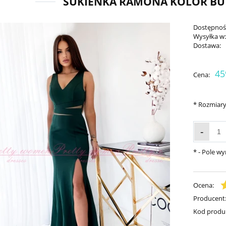
SUKIENKA RAMONA KOLOR BU
Dostępnoś
Wysyłka w
Dostawa:
45
Cena:
*
Rozmiary
-
*
- Pole w
Ocena:
Producent
Kod produ