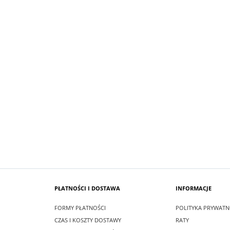
SUKIENKA KRÓTKA ŚNIEŻKA KOLOR
 MAXI LEA CZARNA
BIAŁYM
zł
99,00 zł
larna:
349,00 zł
Cena regularna:
209,00 zł
 cena:
349,00 zł
Najniższa cena:
209,00 zł
SZYKA
DO KOSZYKA
PŁATNOŚCI I DOSTAWA
INFORMACJE
FORMY PŁATNOŚCI
POLITYKA PRYWATN
CZAS I KOSZTY DOSTAWY
RATY