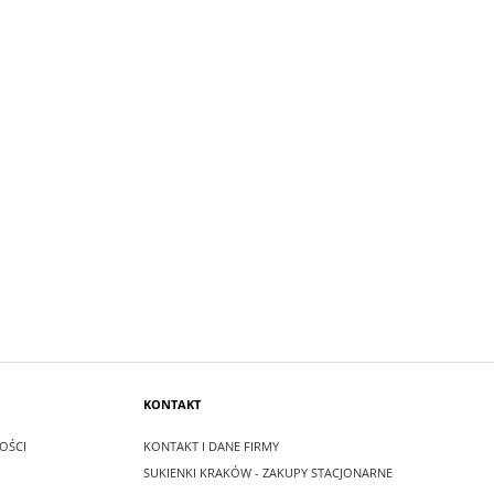
 SZARY Z
SUKIENKA KRÓTKA ŚNIEŻKA KOLOR
SUKIENK
PUDROWO BIAŁY
GRANATO
99,00 zł
99,00 z
Cena regularna:
209,00 zł
Cena reg
Najniższa cena:
209,00 zł
Najniższa
DO KOSZYKA
DO K
KONTAKT
OŚCI
KONTAKT I DANE FIRMY
SUKIENKI KRAKÓW - ZAKUPY STACJONARNE