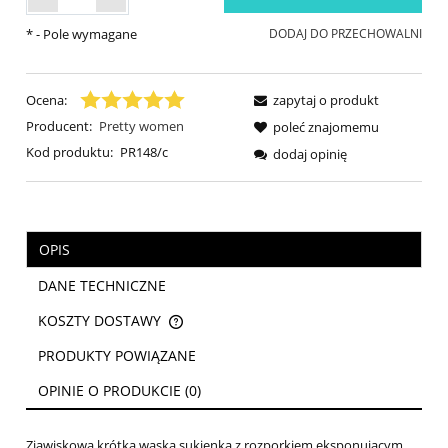
*
- Pole wymagane
DODAJ DO PRZECHOWALNI
Ocena:
zapytaj o produkt
Producent:
Pretty women
poleć znajomemu
Kod produktu:
PR148/c
dodaj opinię
OPIS
DANE TECHNICZNE
KOSZTY DOSTAWY
CENA NIE ZAWIERA EWENTUALNYCH KOSZTÓW PŁATNOŚCI
PRODUKTY POWIĄZANE
OPINIE O PRODUKCIE (0)
Zjawiskowa krótka wąska sukienka z rozporkiem eksponującym