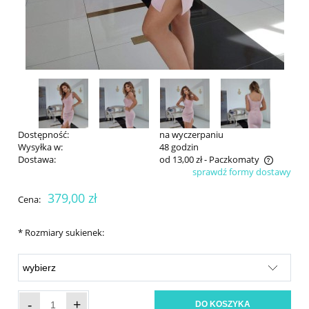
Dostępność:
na wyczerpaniu
Wysyłka w:
48 godzin
Dostawa:
od 13,00 zł
- Paczkomaty
sprawdź formy dostawy
Cena nie zawiera ewentualnych kosztów płatności
379,00 zł
Cena:
*
Rozmiary sukienek:
-
+
DO KOSZYKA