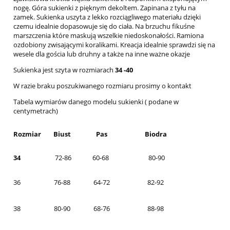
nogę. Góra sukienki z pięknym dekoltem. Zapinana z tyłu na
zamek. Sukienka uszyta z lekko rozciągliwego materiału dzięki
czemu idealnie dopasowuje się do ciała. Na brzuchu fikuśne
marszczenia które maskują wszelkie niedoskonałości. Ramiona
ozdobiony zwisającymi koralikami. Kreacja idealnie sprawdzi się na
wesele dla gościa lub druhny a także na inne ważne okazje
Sukienka jest szyta w rozmiarach
34 -40
W razie braku poszukiwanego rozmiaru prosimy o kontakt
Tabela wymiarów danego modelu sukienki ( podane w
centymetrach)
Rozmiar
Biust
Pas
Biodra
34
72-86
60-68
80-90
36
76-88
64-72
82-92
38
80-90
68-76
88-98