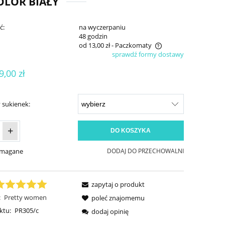
OLOR BIAŁY
ć:
na wyczerpaniu
:
48 godzin
od 13,00 zł
- Paczkomaty
sprawdź formy dostawy
Cena nie zawiera ewentualnych kosztów
9,00 zł
płatności
 sukienek:
+
DO KOSZYKA
ymagane
DODAJ DO PRZECHOWALNI
zapytaj o produkt
:
Pretty women
poleć znajomemu
ktu:
PR305/c
dodaj opinię