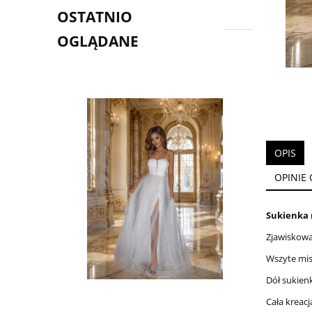
OSTATNIO
OGLĄDANE
OPIS
OPINIE 
Sukienka 
Zjawiskowa
Wszyte mis
Dół sukien
Cała kreac