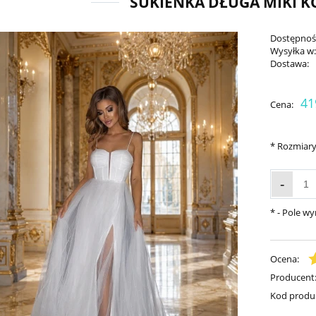
SUKIENKA DŁUGA MIKI K
Dostępnoś
Wysyłka w
Dostawa:
41
Cena:
*
Rozmiary
-
*
- Pole w
Ocena:
Producent
Kod produ