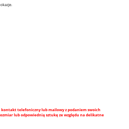
 okazje.
 kontakt telefoniczny lub mailowy z podaniem swoich
rozmiar lub odpowiednią sztukę ze względu na delikatne