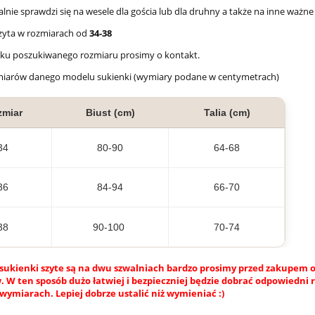
alnie sprawdzi się na wesele dla gościa lub dla druhny a także na inne ważne
zyta w rozmiarach od
34-38
aku poszukiwanego rozmiaru prosimy o kontakt.
miarów danego modelu sukienki (wymiary podane w centymetrach)
zmiar
Biust (cm)
Talia (cm)
34
80-90
64-68
36
84-94
66-70
38
90-100
70-74
sukienki szyte są na dwu szwalniach bardzo prosimy przed zakupem o
 W ten sposób dużo łatwiej i bezpieczniej będzie dobrać odpowiedni 
wymiarach. Lepiej dobrze ustalić niż wymieniać :)