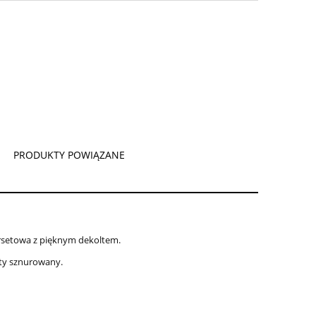
PRODUKTY POWIĄZANE
CENA NIE ZAWIERA EWENTUALNYCH
KOSZTÓW PŁATNOŚCI
orsetowa z pięknym dekoltem.
yty sznurowany.