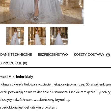
DANE TECHNICZNE
BEZPIECZEŃSTWO
KOSZTY DOSTAWY
O PRODUKCIE (0)
maxi Miki kolor biały
 długa sukienka tiulowa z rozcięciem eksponującym nogę. Góra sukienki g
eczki pozwalają na nie zakładanie biustonosza. Cienkie ramiączka. Tył odkr
ki uszyty z dwóch warstw zakończony krynoliną.
ja ozdobiona jest delikatnym brokatem.