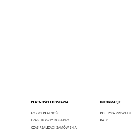
SUKIENKA KRÓTKA SCARLET KOLO
 MAXI LEA CZARNA
CZERWONY
zł
99,00 zł
larna:
349,00 zł
Cena regularna:
209,00 zł
 cena:
349,00 zł
Najniższa cena:
209,00 zł
SZYKA
DO KOSZYKA
PŁATNOŚCI I DOSTAWA
INFORMACJE
FORMY PŁATNOŚCI
POLITYKA PRYWATN
CZAS I KOSZTY DOSTAWY
RATY
CZAS REALIZACJI ZAMÓWIENIA