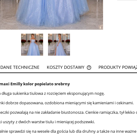
DANE TECHNICZNE
KOSZTY DOSTAWY
PRODUKTY POWIĄ
CENA NIE ZAWIERA EW
maxi Emilly kolor popielato srebrny
KOSZTÓW PŁATNOŚCI
 długa sukienka tiulowa z rozcięciem eksponującym nogę.
nki dobrze dopasowana, ozdobiona mieniącymi się kamieniami i cekinami.
eczki pozwalają na nie zakładanie biustonosza. Cienkie ramiączka, tył lekko
i uszyty z dwóch warstw tiulu i mieniącej podszewki.
alnie sprawdzi się na wesele dla gościa lub dla druhny a także na inne ważne