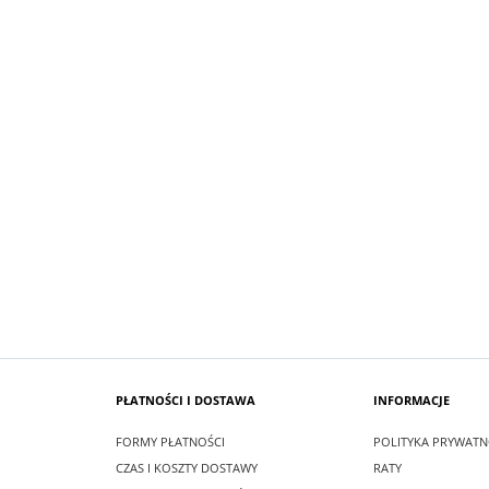
SUKIENKA KRÓTKA ŚNIEŻKA KOLO
 MAXI LEA CZARNA
PUDROWO BIAŁY
zł
99,00 zł
larna:
349,00 zł
Cena regularna:
209,00 zł
 cena:
349,00 zł
Najniższa cena:
209,00 zł
SZYKA
DO KOSZYKA
PŁATNOŚCI I DOSTAWA
INFORMACJE
FORMY PŁATNOŚCI
POLITYKA PRYWATN
CZAS I KOSZTY DOSTAWY
RATY