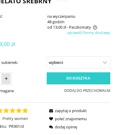
IELATO SREBRNY
ć:
na wyczerpaniu
:
48 godzin
od 13,00 zł
- Paczkomaty
sprawdź formy dostawy
Cena nie zawiera ewentualnych kosztów
9,00 zł
płatności
 sukienek:
+
DO KOSZYKA
ymagane
DODAJ DO PRZECHOWALNI
zapytaj o produkt
:
Pretty women
poleć znajomemu
ktu:
PR301/d
dodaj opinię