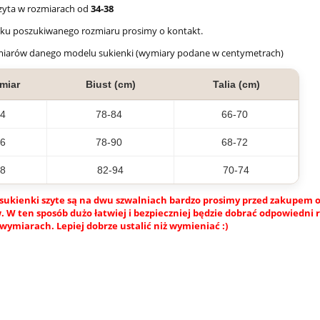
zyta w rozmiarach od
34-38
aku poszukiwanego rozmiaru prosimy o kontakt.
miarów danego modelu sukienki (wymiary podane w centymetrach)
miar
Biust (cm)
Talia (cm)
4
78-84
66-70
6
78-90
68-72
8
82-94
70-74
sukienki szyte są na dwu szwalniach bardzo prosimy przed zakupem o
 W ten sposób dużo łatwiej i bezpieczniej będzie dobrać odpowiedni 
wymiarach. Lepiej dobrze ustalić niż wymieniać :)