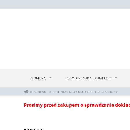
SUKIENKI
KOMBINEZONY I KOMPLETY
»
»
SUKIENKI
SUKIENKA EMILLY KOLOR POPIELATO SREBRNY
Prosimy przed zakupem o sprawdzanie dokła