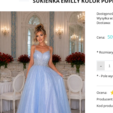
SUKIENKA EMILLY KOLOR POP
Dostępnoś
Wysyłka w
Dostawa:
50
Cena:
*
Rozmiary
-
*
- Pole w
Ocena:
Producent
Kod produ