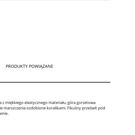
PRODUKTY POWIĄZANE
CENA NIE ZAWIERA EWENTUALNYCH
KOSZTÓW PŁATNOŚCI
z miękkiego elastycznego materiału, góra gorsetowa
ie marszczenia ozdobione koralikami. Fikuśny prześwit pod
enie.