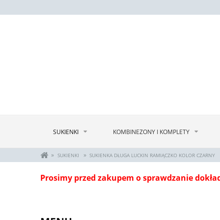
SUKIENKI
KOMBINEZONY I KOMPLETY
»
»
SUKIENKI
SUKIENKA DŁUGA LUCKIN RAMIĄCZKO KOLOR CZARNY
Prosimy przed zakupem o sprawdzanie dokła