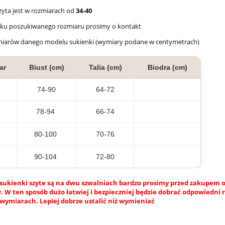
zyta jest w rozmiarach od
34-40
aku poszukiwanego rozmiaru prosimy o kontakt
miarów danego modelu sukienki (wymiary podane w centymetrach)
ar
Biust (cm)
Talia (cm)
Biodra (cm)
74-90
64-72
78-94
66-74
80-100
70-76
90-104
72-80
sukienki szyte są na dwu szwalniach bardzo prosimy przed zakupem o
 W ten sposób dużo łatwiej i bezpieczniej będzie dobrać odpowiedni 
 wymiarach. Lepiej dobrze ustalić niż wymieniać