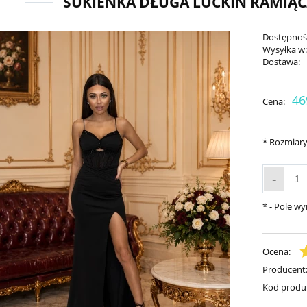
SUKIENKA DŁUGA LUCKIN RAMIĄ
Dostępnoś
Wysyłka w
Dostawa:
46
Cena:
*
Rozmiary
-
*
- Pole w
Ocena:
Producent
Kod produ