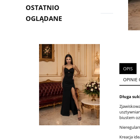
OSTATNIO
OGLĄDANE
OPIS
OPINIE 
Długa suk
Zjawiskowa
usztywnian
biustem oz
Nieregular
Kreacja ide