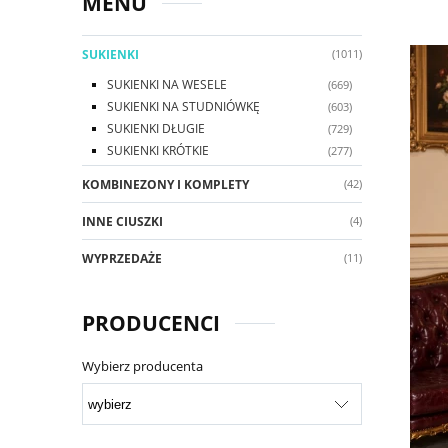
MENU
SUKIENKI
(1011)
SUKIENKI NA WESELE
(669)
SUKIENKI NA STUDNIÓWKĘ
(603)
SUKIENKI DŁUGIE
(729)
SUKIENKI KRÓTKIE
(277)
KOMBINEZONY I KOMPLETY
(42)
INNE CIUSZKI
(4)
WYPRZEDAŻE
(11)
PRODUCENCI
Wybierz producenta