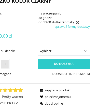
CZKO KOLOR CZARNY
ć:
na wyczerpaniu
:
48 godzin
od 13,00 zł
- Paczkomaty
sprawdź formy dostawy
Cena nie zawiera ewentualnych kosztów
9,00 zł
płatności
 sukienek:
+
DO KOSZYKA
ymagane
DODAJ DO PRZECHOWALNI
zapytaj o produkt
:
Pretty women
poleć znajomemu
ktu:
PR336A
dodaj opinię