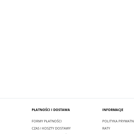
SUKIENKA KRÓTKA ŚNIEŻKA KOLOR
 MAXI LEA CZARNA
BIAŁYM
zł
99,00 zł
larna:
349,00 zł
Cena regularna:
209,00 zł
 cena:
349,00 zł
Najniższa cena:
209,00 zł
SZYKA
DO KOSZYKA
PŁATNOŚCI I DOSTAWA
INFORMACJE
FORMY PŁATNOŚCI
POLITYKA PRYWATN
CZAS I KOSZTY DOSTAWY
RATY