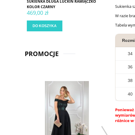
SUKIENKA DŁUGA LUCKIN RAMIĄCZKO
Sukienka s
KOLOR CZARNY
469,00 zł
W razie br
Tabela wy
DO KOSZYKA
Rozmi
PROMOCJE
34
36
38
40
Ponieważ 
wymiarów.
różnice w