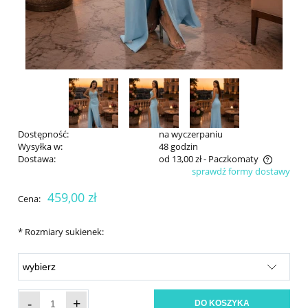
Dostępność:
na wyczerpaniu
Wysyłka w:
48 godzin
Dostawa:
od 13,00 zł
- Paczkomaty
sprawdź formy dostawy
Cena nie zawiera ewentualnych kosztów płatności
459,00 zł
Cena:
*
Rozmiary sukienek:
-
+
DO KOSZYKA