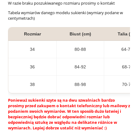
W razie braku poszukiwanego rozmiaru prosimy o kontakt
Tabela wymiarów danego modelu sukienki (wymiary podane w
centymetrach)
Rozmiar
Biust (cm)
Talia (cm)
34
80-88
64-70
36
84-92
68-74
38
88-98
70-78
Ponieważ sukienki szyte są na dwu szwalniach bardzo
prosimy przed zakupem o kontakt telefoniczny lub mailowy z
podaniem swoich wymiarów. W ten sposób dużo łatwiej i
bezpieczniej będzie dobrać odpowiedni rozmiar lub
odpowiednią sztukę ze względu na delikatne różnice w
wymiarach. Lepiej dobrze ustalić niż wymieniać :)