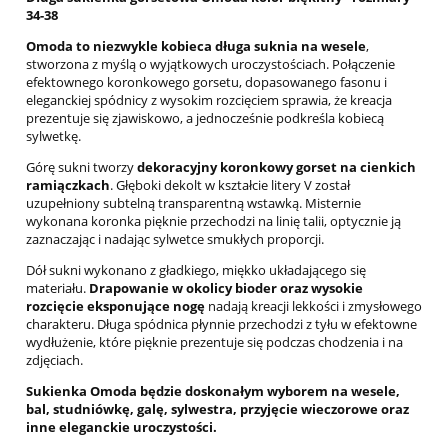
34-38
Omoda to niezwykle kobieca długa suknia na wesele
,
stworzona z myślą o wyjątkowych uroczystościach. Połączenie
efektownego koronkowego gorsetu, dopasowanego fasonu i
eleganckiej spódnicy z wysokim rozcięciem sprawia, że kreacja
prezentuje się zjawiskowo, a jednocześnie podkreśla kobiecą
sylwetkę.
Górę sukni tworzy
dekoracyjny koronkowy gorset na cienkich
ramiączkach
. Głęboki dekolt w kształcie litery V został
uzupełniony subtelną transparentną wstawką. Misternie
wykonana koronka pięknie przechodzi na linię talii, optycznie ją
zaznaczając i nadając sylwetce smukłych proporcji.
Dół sukni wykonano z gładkiego, miękko układającego się
materiału.
Drapowanie w okolicy bioder oraz wysokie
rozcięcie eksponujące nogę
nadają kreacji lekkości i zmysłowego
charakteru. Długa spódnica płynnie przechodzi z tyłu w efektowne
wydłużenie, które pięknie prezentuje się podczas chodzenia i na
zdjęciach.
Sukienka Omoda będzie doskonałym wyborem na wesele,
bal, studniówkę, galę, sylwestra, przyjęcie wieczorowe oraz
inne eleganckie uroczystości.