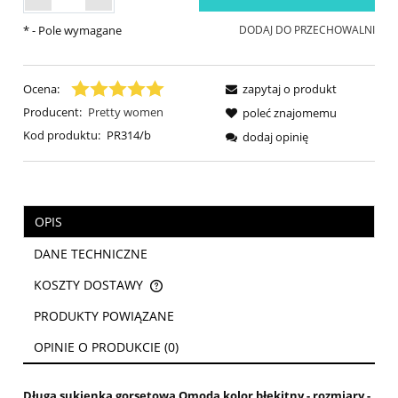
*
- Pole wymagane
DODAJ DO PRZECHOWALNI
Ocena:
zapytaj o produkt
Producent:
Pretty women
poleć znajomemu
Kod produktu:
PR314/b
dodaj opinię
OPIS
DANE TECHNICZNE
KOSZTY DOSTAWY
CENA NIE ZAWIERA EWENTUALNYCH KOSZTÓW PŁATNOŚCI
PRODUKTY POWIĄZANE
OPINIE O PRODUKCIE (0)
Długa sukienka gorsetowa Omoda kolor błękitny - rozmiary -