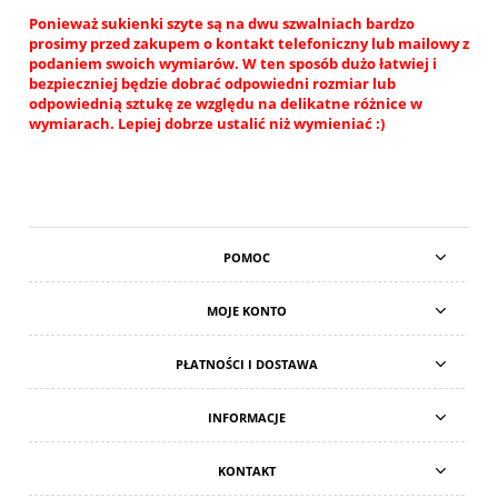
Ponieważ sukienki szyte są na dwu szwalniach bardzo
prosimy przed zakupem o kontakt telefoniczny lub mailowy z
podaniem swoich wymiarów. W ten sposób dużo łatwiej i
bezpieczniej będzie dobrać odpowiedni rozmiar lub
odpowiednią sztukę ze względu na delikatne różnice w
wymiarach. Lepiej dobrze ustalić niż wymieniać :)
POMOC
MOJE KONTO
PŁATNOŚCI I DOSTAWA
INFORMACJE
KONTAKT