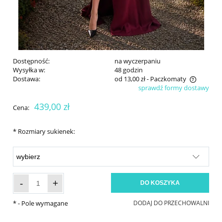
Dostępność:
na wyczerpaniu
Wysyłka w:
48 godzin
Dostawa:
od 13,00 zł
- Paczkomaty
sprawdź formy dostawy
Cena nie zawiera ewentualnych kosztów płatności
439,00 zł
Cena:
*
Rozmiary sukienek:
-
+
DO KOSZYKA
*
- Pole wymagane
DODAJ DO PRZECHOWALNI