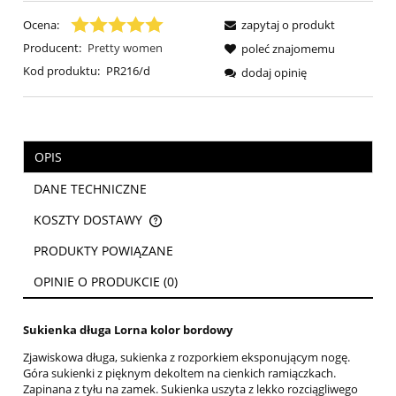
Ocena:
zapytaj o produkt
Producent:
Pretty women
poleć znajomemu
Kod produktu:
PR216/d
dodaj opinię
OPIS
DANE TECHNICZNE
KOSZTY DOSTAWY
CENA NIE ZAWIERA EWENTUALNYCH KOSZTÓW PŁATNOŚCI
PRODUKTY POWIĄZANE
OPINIE O PRODUKCIE (0)
Sukienka długa Lorna kolor bordowy
Zjawiskowa długa, sukienka z rozporkiem eksponującym nogę.
Góra sukienki z pięknym dekoltem na cienkich ramiączkach.
Zapinana z tyłu na zamek. Sukienka uszyta z lekko rozciągliwego