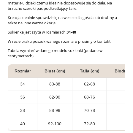
materiału dzięki czemu idealnie dopasowuje się do ciała. Na
brzuchu szeroki pas podkreślający talie.
Kreacja idealnie sprawdzi się na wesele dla gościa lub druhny a
także na inne ważne okazje
Sukienka jest szyta w rozmiarach
34-40
W razie braku poszukiwanego rozmiaru prosimy o kontakt
Tabela wymiarów danego modelu sukienki (podane w
centymetrach)
Rozmiar
Biust (cm)
Talia (cm)
Biodra (
34
80-88
62-68
36
82-90
68-76
38
88-96
70-78
40
92-100
72-80