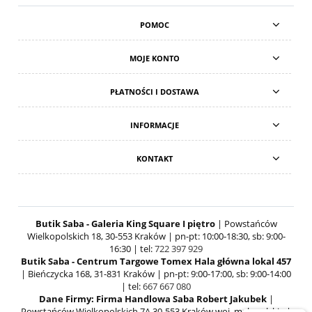
POMOC
MOJE KONTO
PŁATNOŚCI I DOSTAWA
INFORMACJE
KONTAKT
Butik Saba - Galeria King Square I piętro
| Powstańców
Wielkopolskich 18, 30-553 Kraków | pn-pt: 10:00-18:30, sb: 9:00-
16:30 | tel:
722 397 929
Butik Saba - Centrum Targowe Tomex Hala główna lokal 457
| Bieńczycka 168, 31-831 Kraków | pn-pt: 9:00-17:00, sb: 9:00-14:00
| tel:
667 667 080
Dane Firmy: Firma Handlowa Saba Robert Jakubek
|
Powstańców Wielkopolskich 7A 30-553 Kraków woj. małopolskie |