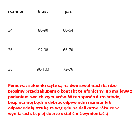
rozmiar
biust
pas
34
80-90
60-64
36
92-98
66-70
38
96-100
72-76
Ponieważ sukienki szyte są na dwu szwalniach bardzo
prosimy przed zakupem o kontakt telefoniczny lub mailowy z
podaniem swoich wymiarów. W ten sposób dużo łatwiej i
bezpieczniej będzie dobrać odpowiedni rozmiar lub
odpowiednią sztukę ze względu na delikatne różnice w
wymiarach. Lepiej dobrze ustalić niż wymieniać :)