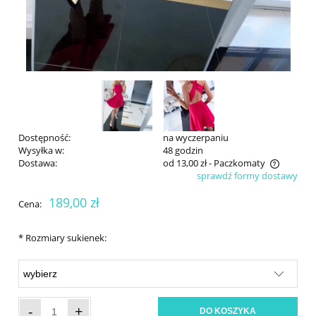
Dostępność:
na wyczerpaniu
Wysyłka w:
48 godzin
Dostawa:
od 13,00 zł
- Paczkomaty
sprawdź formy dostawy
Cena nie zawiera ewentualnych kosztów płatności
189,00 zł
Cena:
*
Rozmiary sukienek:
-
+
DO KOSZYKA