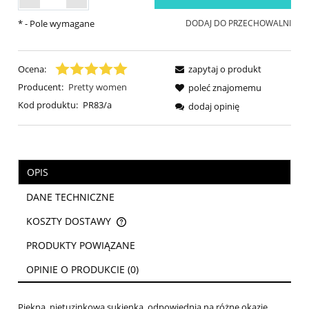
*
- Pole wymagane
DODAJ DO PRZECHOWALNI
Ocena:
zapytaj o produkt
Producent:
Pretty women
poleć znajomemu
Kod produktu:
PR83/a
dodaj opinię
OPIS
DANE TECHNICZNE
KOSZTY DOSTAWY
CENA NIE ZAWIERA EWENTUALNYCH KOSZTÓW PŁATNOŚCI
PRODUKTY POWIĄZANE
OPINIE O PRODUKCIE (0)
Piękna, nietuzinkowa sukienka, odpowiednia na różne okazje.