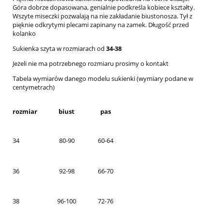
Góra dobrze dopasowana, genialnie podkreśla kobiece kształty.
Wszyte miseczki pozwalają na nie zakładanie biustonosza. Tył z
pięknie odkrytymi plecami zapinany na zamek. Długość przed
kolanko
Sukienka szyta w rozmiarach od
34-38
Jeżeli nie ma potrzebnego rozmiaru prosimy o kontakt
Tabela wymiarów danego modelu sukienki (wymiary podane w
centymetrach)
rozmiar
biust
pas
34
80-90
60-64
36
92-98
66-70
38
96-100
72-76