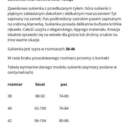
Zjawiskowa sukienka z przedłużanym tyłem. Góra sukienki z
pięknym zakładanym dekoltem i delikatnym marszczeniem Tył
zapinany na zamek. Pas podkreślony szerokim pasem zapinanym
na srebrną klamerkę. Sukienka posiada delikatnie bufiaste krótkie
rękawki. Całość uszyta z eleganckiego, lejącego materiału. Kreacja
idealnie sprawdzi się na wesele dla gościa lub druhny a także na
inne ważne okazje.
Sukienka jest szyta w rozmiarach
38-46
W razie braku poszukiwanego rozmiaru prosimy o kontakt
Tabela wymiarów danego modelu sukienki (wymiary podane w
centymetrach)
rozmiar
biust
pas
38
88-92
74-80
40
92-100
76-84
42
96-104
80-88