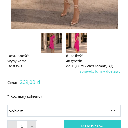
Dostępność:
duża ilość
Wysyłka w:
48 godzin
Dostawa:
od 13,00 zł
- Paczkomaty
sprawdź formy dostawy
Cena nie zawiera ewentualnych kosztów płatności
269,00 zł
Cena:
*
Rozmiary sukienek:
-
+
DO KOSZYKA