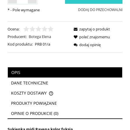
*
- Pole wymagane
DODAJ DO PRZECHOWALNI
Ocena:
zapytaj o produkt
Producent:
Botega Elena
poleć znajomemu
Kod produktu:
PRB 01/a
dodaj opinię
OPIS
DANE TECHNICZNE
KOSZTY DOSTAWY
CENA NIE ZAWIERA EWENTUALNYCH KOSZTÓW PŁATNOŚCI
PRODUKTY POWIĄZANE
OPINIE O PRODUKCIE (0)
Sukienka midi Ravena kolor fuksja