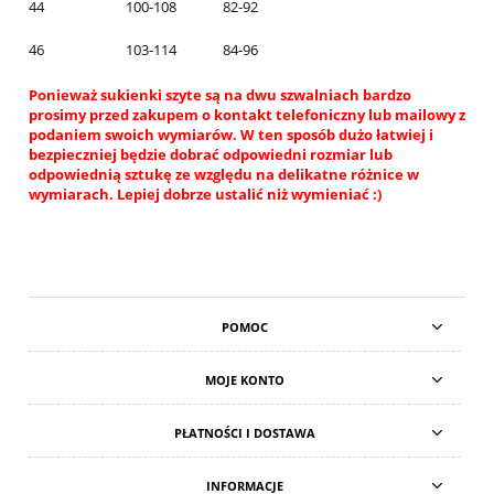
44
100-108
82-92
46
103-114
84-96
Ponieważ sukienki szyte są na dwu szwalniach bardzo
prosimy przed zakupem o kontakt telefoniczny lub mailowy z
podaniem swoich wymiarów. W ten sposób dużo łatwiej i
bezpieczniej będzie dobrać odpowiedni rozmiar lub
odpowiednią sztukę ze względu na delikatne różnice w
wymiarach. Lepiej dobrze ustalić niż wymieniać :)
POMOC
MOJE KONTO
PŁATNOŚCI I DOSTAWA
INFORMACJE