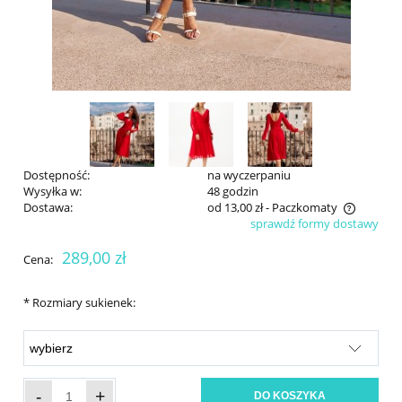
Dostępność:
na wyczerpaniu
Wysyłka w:
48 godzin
Dostawa:
od 13,00 zł
- Paczkomaty
sprawdź formy dostawy
Cena nie zawiera ewentualnych kosztów płatności
289,00 zł
Cena:
*
Rozmiary sukienek:
-
+
DO KOSZYKA