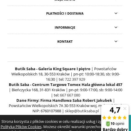
PŁATNOŚCI I DOSTAWA
INFORMACJE
KONTAKT
Butik Saba - Galeria King Square I piętro
| Powstańców
Wielkopolskich 18, 30-553 Kraków | pn-pt: 10:00-18:30, sb: 9:00-
16:30 | tel:
722 397 929
Butik Saba - Centrum Targowe Tomex Hala główna lokal 457
| Bieńczycka 168, 31-831 Kraków | pn-pt: 9:00-17:00, sb: 9:00-14:00
| tel:
667 667 080
Dane Firmy: Firma Handlowa Saba Robert Jakubek
|
Powstańców Wielkopolskich 7A 30-553 Kraków woj. małopolskie |
NIP: 6760107988 |
sklep@butiksaba.pl
Strona korzysta z plików cookies w celu realizacji usług i zgodnie z
POKAŻ PEŁNĄ WERSJĘ STRONY
Polityką Plików Cookies
. Możesz określić warunki przechowywania