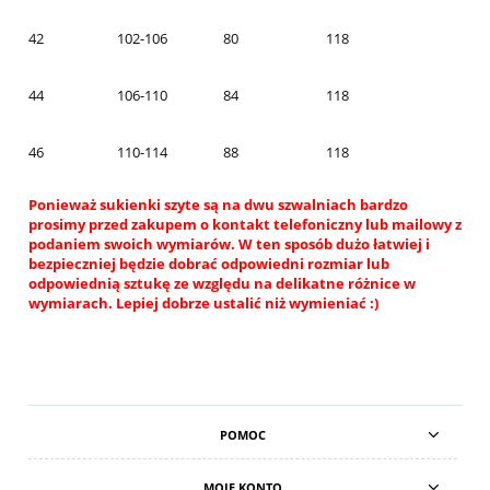
42
102-106
80
118
44
106-110
84
118
46
110-114
88
118
Ponieważ sukienki szyte są na dwu szwalniach bardzo
prosimy przed zakupem o kontakt telefoniczny lub mailowy z
podaniem swoich wymiarów. W ten sposób dużo łatwiej i
bezpieczniej będzie dobrać odpowiedni rozmiar lub
odpowiednią sztukę ze względu na delikatne różnice w
wymiarach. Lepiej dobrze ustalić niż wymieniać :)
POMOC
MOJE KONTO