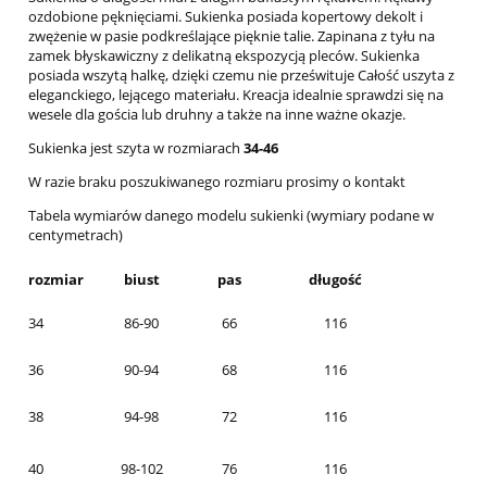
ozdobione pęknięciami. Sukienka posiada kopertowy dekolt i
zwężenie w pasie podkreślające pięknie talie. Zapinana z tyłu na
zamek błyskawiczny z delikatną ekspozycją pleców. Sukienka
posiada wszytą halkę, dzięki czemu nie prześwituje Całość uszyta z
eleganckiego, lejącego materiału. Kreacja idealnie sprawdzi się na
wesele dla gościa lub druhny a także na inne ważne okazje.
Sukienka jest szyta w rozmiarach
34-46
W razie braku poszukiwanego rozmiaru prosimy o kontakt
Tabela wymiarów danego modelu sukienki (wymiary podane w
centymetrach)
rozmiar
biust
pas
długość
34
86-90
66
116
36
90-94
68
116
38
94-98
72
116
40
98-102
76
116