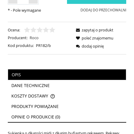
*
- Pole wymagane
DODAJ DO PRZECHOWALNI
Ocena:
zapytaj o produkt
Producent:
Roco
poleć znajomemu
Kod produktu:
PR182/b
dodaj opinię
OPIS
DANE TECHNICZNE
KOSZTY DOSTAWY
CENA NIE ZAWIERA EWENTUALNYCH KOSZTÓW PŁATNOŚCI
PRODUKTY POWIĄZANE
OPINIE O PRODUKCIE (0)
Sukienka o długości midi z długim bufiastym rękawem. Rękawy