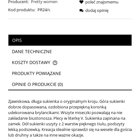
Producent:
Pretty women
poleć znajomemu
Kod produktu:
PR24/c
dodaj opinię
OPIS
DANE TECHNICZNE
KOSZTY DOSTAWY
CENA NIE ZAWIERA EWENTUALNYCH KOSZTÓW PŁATNOŚCI
PRODUKTY POWIĄZANE
OPINIE O PRODUKCIE (0)
Zjawiskowa, długa sukienka o oryginalnym kroju. Góra sukienki
dobrze dopasowana, ozdobiona przepiękną koronką
udekorowana brylancikami. Wszyte miseczki pozwalają na nie
zakładanie biustonosza. Plecy w literkę V. Sukienka zapinana na
zamek. Dół sukienki uszyty z 2 warstw pięknego tiulu, podszyty
lekką podszewką. Kreacja idealnie sprawdzi się na wesele dla gościa
lub druhny a także na inne ważne okazje.