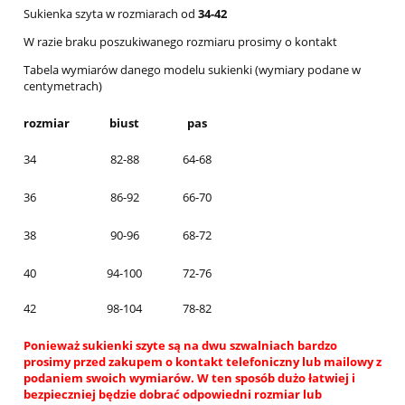
Sukienka szyta w rozmiarach od
34-42
W razie braku poszukiwanego rozmiaru prosimy o kontakt
Tabela wymiarów danego modelu sukienki (wymiary podane w
centymetrach)
rozmiar
biust
pas
34
82-88
64-68
36
86-92
66-70
38
90-96
68-72
40
94-100
72-76
42
98-104
78-82
Ponieważ sukienki szyte są na dwu szwalniach bardzo
prosimy przed zakupem o kontakt telefoniczny lub mailowy z
podaniem swoich wymiarów. W ten sposób dużo łatwiej i
bezpieczniej będzie dobrać odpowiedni rozmiar lub