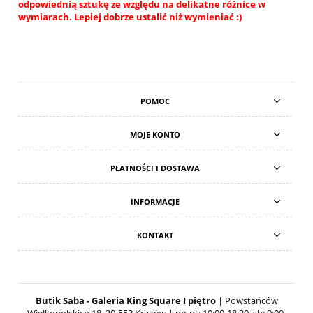
odpowiednią sztukę ze względu na delikatne różnice w
wymiarach. Lepiej dobrze ustalić niż wymieniać :)
POMOC
MOJE KONTO
PŁATNOŚCI I DOSTAWA
INFORMACJE
KONTAKT
Butik Saba - Galeria King Square I piętro
| Powstańców
Wielkopolskich 18, 30-553 Kraków | pn-pt: 10:00-18:30, sb: 9:00-