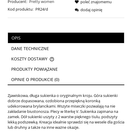
Producent:
Pretty women
poleć znajomemu
Kod produktu:
PR24/d
dodaj opinię
OPIS
DANE TECHNICZNE
KOSZTY DOSTAWY
CENA NIE ZAWIERA EWENTUALNYCH KOSZTÓW PŁATNOŚCI
PRODUKTY POWIĄZANE
OPINIE O PRODUKCIE (0)
Zjawiskowa, długa sukienka o oryginalnym kroju. Góra sukienki
dobrze dopasowana, ozdobiona przepiękną koronką
udekorowana brylancikami. Wszyte miseczki pozwalają na nie
zakładanie biustonosza. Plecy w literkę V. Sukienka zapinana na
zamek. Dół sukienki uszyty z 2 warstw pięknego tiulu, podszyty
lekką podszewką. Kreacja idealnie sprawdzi się na wesele dla gościa
lub druhny a także na inne ważne okazje.