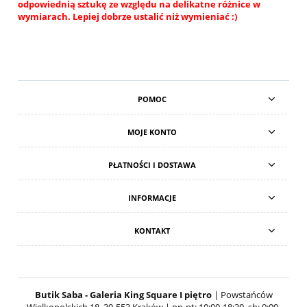
odpowiednią sztukę ze względu na delikatne różnice w
wymiarach. Lepiej dobrze ustalić niż wymieniać :)
POMOC
MOJE KONTO
PŁATNOŚCI I DOSTAWA
INFORMACJE
KONTAKT
Butik Saba - Galeria King Square I piętro
| Powstańców
Wielkopolskich 18, 30-553 Kraków | pn-pt: 10:00-18:30, sb: 9:00-