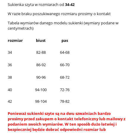
Sukienka szyta w rozmiarach od
34-42
W razie braku poszukiwanego rozmiaru prosimy o kontakt
Tabela wymiarów danego modelu sukienki (wymiary podane w
centymetrach)
rozmiar
biust
pas
34
82-88
64-68
36
86-92
66-70
38
90-96
68-72
40
94-100
72-76
42
98-104
78-82
Ponieważ sukienki szyte są na dwu szwalniach bardzo
prosimy przed zakupem o kontakt telefoniczny lub mailowy z
podaniem swoich wymiarów. W ten sposób dużo łatwiej i
bezpieczniej będzie dobrać odpowiedni rozmiar lub