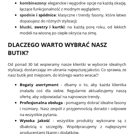
kombinezony
: eleganckie i wygodne opcje na każdą okazję,
łączące funkcjonalność z modnym wyglądem;
spodnie
i spódnice
: klasyczne i trendy fasony, które łatwo
dopasujesz do różnych stylizacji;
bluzki
, swetry i kurtki
: na każdą porę roku, od lekkich
modeli na wiosnę po ciepłe okrycia na zimę.
DLACZEGO WARTO WYBRAĆ NASZ
BUTIK?
Od ponad 30 lat wspieramy nasze klientki w wyborze idealnych
stylizacji, dostarczając im ubrania najwyższej jakości. Co sprawia, że
nasz butik jest miejscem, do którego warto wracać?
Bogaty asortyment
- dbamy o to, aby każda klientka
znalazła coś dla siebie. Regularnie aktualizujemy naszą
ofertę, aby odpowiadać na najnowsze trendy.
Profesjonalna obsługa
- pomagamy dobrać idealne fasony
i rozmiary. Nasz zespół z przyjemnością doradzi i odpowie
na wszystkie pytania.
Wysoka jakość
- wszystkie produkty wykonane są z
dbałością o szczegóły. Współpracujemy z najlepszymi
producentami tkanin i dodatków.