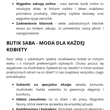
Wygodne zakupy online
- nasz damski butik online to
intuicyjny sklep, w którym szybko i łatwo znajdziesz
potrzebne produkty. Oferujemy szybkie dostawy oraz
wygodne opcje zwrotów.
Zadowolenie klientek
- wiele zadowolonych klientek
wraca po kolejne zakupy, co potwierdza naszą jakość i
zaangażowanie.
BUTIK SABA - MODA DLA KAŻDEJ
KOBIETY
Nasz sklep z sukienkami spełnia oczekiwania kobiet w różnym
wieku i o różnych preferencjach stylowych. Chcesz poczuć się
wyjątkowo na studniówce, Sylwestrze czy weselu? A może szukasz
praktycznych ubrań na co dzień? U nas znajdziesz wszystko, czego
potrzebujesz.
Sukienki na specjalne okazje:
wesela, komunie,
studniówki. Każda sukienka to gwarancja elegancji i
komfortu.
Odzież casualowa:
na co dzień i do pracy. Wygodne
fasony, które świetnie sprawdzą się w każdej sytuacji.
Kombinezony i komplety:
dla kobiet ceniących elegancję i